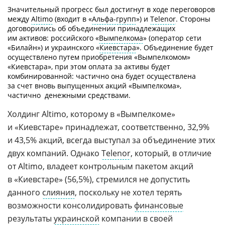
Значительный прогресс был достигнут в ходе переговоров
между
Altimo
(входит в «
Альфа-групп
») и
Telenor
. Стороны
договорились об объединении принадлежащих
им активов: российского «
Вымпелкома
» (оператор сети
«Билайн») и украинского «
Киевстара
». Объединение будет
осуществлено путем приобретения «Вымпелкомом»
«Киевстара», при этом оплата за активы будет
комбинированной: частично она будет осуществлена
за счет вновь выпущенных акций «Вымпелкома»,
частично  денежными средствами.
Холдинг Altimo, которому в «Вымпелкоме»
и «Киевстаре» принадлежат, соответственно, 32,9%
и 43,5% акций, всегда выступал за объединение этих
двух компаний. Однако
Telenor
, который, в отличие
от Altimo, владеет контрольным пакетом акций
в «Киевстаре» (56,5%), стремился не допустить
данного
слияния
, поскольку не хотел терять
возможности консолидировать
финансовые
результаты
украинской
компании в своей