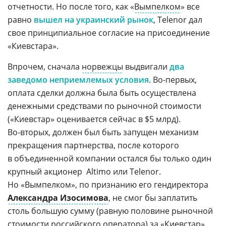
отчетности. Но после того, как «
Вымпелком
» все
равно
вышел на украинский рынок
, Telenor дал
свое принципиальное согласие на присоединение
«Киевстара».
Впрочем, сначала
норвежцы
выдвигали
два
заведомо неприемлемых условия
.
Во-первых
,
оплата сделки должна была быть осуществлена
денежными средствами по рыночной стоимости
(«Киевстар» оценивается сейчас в $5 млрд).
Во-вторых
, должен был быть запущен механизм
прекращения партнерства, после которого
в объединенной компании остался бы только один
крупный акционер  Altimo или Telenor.
Но «Вымпелком», по признанию его гендиректора
Александра Изосимова
, не смог бы заплатить
столь большую сумму (равную половине рыночной
стоимости
российского
оператора) за «Киевстар».