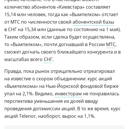
количество абонентов «Киевстара» составляет
15,14 млн человек, тогда как «Вымпелком» отстает
от МТС по численности своей
абонентской базы
в СНГ на 15,34 млн (данные по состоянию на 1 мая).
Таким образом, если сделка будет осуществлена,
то «Вымпелком», почти догнавший в России
МТС
,
сможет догнать своего ближайшего конкурента и в
масштабах всего
СНГ
.
Правда, пока рынок отрицательно отреагировал
на известие о скором объединении: курс акций
«Вымпелкома» на
Нью-Йоркской
фондовой бирже
упал на 2,1%. Видимо,
инвесторам
не понравилась
перспектива уменьшения их долей ввиду
проведения допэмиссии акций. В то же время, курс
акций Telenor, наоборот, вырос на 1,1%.