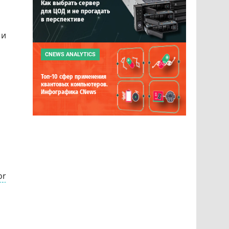
Как выбрать сервер
для ЦОД и не прогадать
в перспективе
 и
CNEWS ANALYTICS
Топ-10 сфер применения
квантовых компьютеров.
Инфографика CNews
or