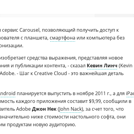
ал сервис Carousel, позволяющий получить доступ к
ователя с планшета,
смартфона
или компьютера без
онизации.
 изобретает средства выражения, представляя новое
ния и публикации контента, - сказал
Кевин Линч
(Kevin
Adobe. - Шаг к Creative Cloud - это важнейшая деталь
ndroid
планируется выпустить в ноябре 2011 г., а для
iPa
оимость каждого приложения составит $9,99, сообщили в
авитель Adobe
Джон Нек
(
John Nack
), за счет того, что
значительно ниже стоимости настольного софта, они
им продуктам новую аудиторию.