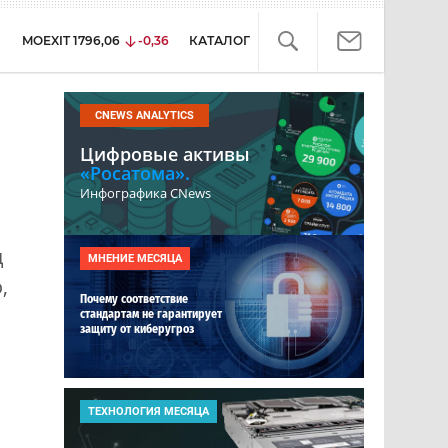
MOEXIT
1796,06
-0,36
КАТАЛОГ
CNEWS ANALYTICS
Цифровые активы
«Росатома».
Инфографика CNews
д
МНЕНИЕ МЕСЯЦА
,
Почему соответствие
стандартам не гарантирует
защиту от киберугроз
ТЕХНОЛОГИЯ МЕСЯЦА