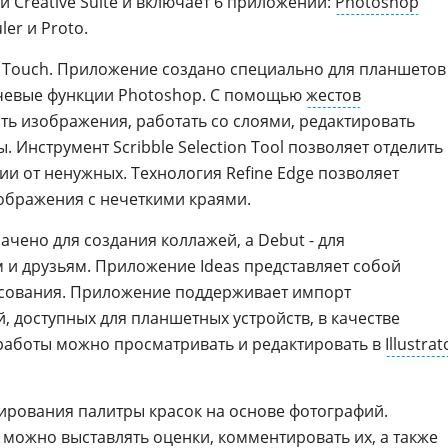
и Creative Suite и включает 6 приложений:
Photoshop
ler и Proto.
 Touch. Приложение создано специально для планшетов
ючевые функции Photoshop. С помощью
жестов
ть изображения, работать со слоями, редактировать
 Инструмент Scribble Selection Tool позволяет отделить
и от ненужных. Технология Refine Edge позволяет
ображения с нечеткими краями.
чено для создания коллажей, а Debut - для
 и друзьям. Приложение Ideas представляет собой
исования. Приложение поддерживает импорт
 доступных для планшетных устройств, в качестве
 работы можно просматривать и редактировать в
Illustrat
ирования палитры красок на основе фотографий.
ожно выставлять оценки, комментировать их, а также