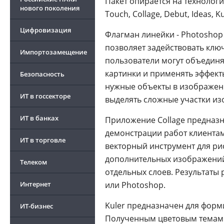
Пакет опирается на технологи
нового поколения
Touch, Collage, Debut, Ideas, Ku
Цифровизация
Флагман линейки - Photoshop
позволяет задействовать кл
Импортозамещение
пользователи могут объединя
картинки и применять эффекты.
Безопасность
нужные объекты в изображени
ИТ в госсекторе
выделять сложные участки из
ИТ в банках
Приложение Collage предназна
демонстрации работ клиентам
ИТ в торговле
векторный инструмент для р
дополнительных изображений,
Телеком
отдельных слоев. Результаты
Интернет
или Photoshop.
Kuler предназначен для форм
ИТ-бизнес
Полученным цветовым темам м