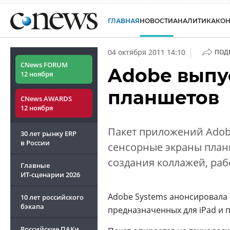
ГЛАВНАЯ
НОВОСТИ
АНАЛИТИКА
КО
|
04 октября 2011 14:10
ПОД
CNews FORUM
Adobe выпу
12 ноября
планшетов
CNews AWARDS
12 ноября
Пакет приложений Adob
30 лет рынку ERP
в России
сенсорные экраны план
создания коллажей, раб
Главные
ИТ-сценарии
2026
Adobe Systems анонсировала 
10 лет российского
бэкапа
предназначенных для iPad и 
Российские ПАКи