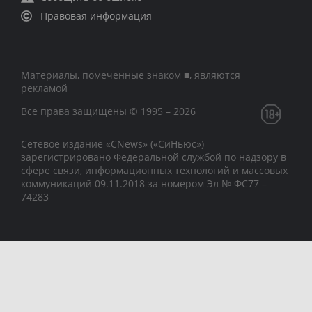
Правовая информация
Материалы, помеченные знаком ■, являются
рекламой
Все права защищены © 1995 – 2026
Сетевое издание «CNews» («СиНьюс»)
зарегистрировано Федеральной службой по надзору в
сфере связи, информационных технологий и массовых
коммуникаций 09.11.2018 за номером Эл № ФС77 –
74283