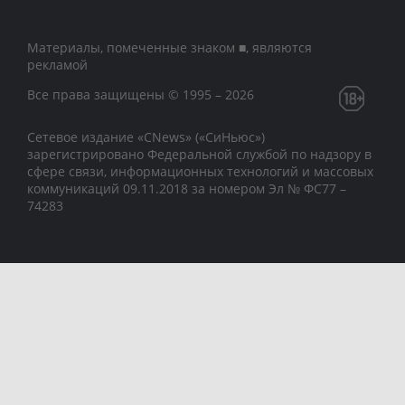
Материалы, помеченные знаком ■, являются
рекламой
Все права защищены © 1995 – 2026
Сетевое издание «CNews» («СиНьюс»)
зарегистрировано Федеральной службой по надзору в
сфере связи, информационных технологий и массовых
коммуникаций 09.11.2018 за номером Эл № ФС77 –
74283