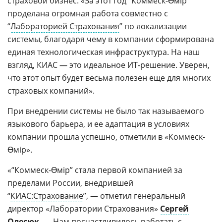
страховой бизнес: «За этот год “Коммеск-Өмір”
проделана огромная работа совместно с
“
Лабораторией Страхования
” по локализации
системы, благодаря чему в компании сформирована
единая технологическая инфраструктура. На наш
взгляд, КИАС — это идеальное ИТ-решение. Уверен,
что этот опыт будет весьма полезен еще для многих
страховых компаний».
При внедрении системы не было так называемого
языкового барьера, и ее адаптация в условиях
компании прошла успешно, отметили в «Коммеск-
Өмір».
«“Коммеск-Өмір” стала первой компанией за
пределами России, внедрившей
“
КИАС:Страхование
”, — отметил генеральный
директор «Лаборатории Страхования»
Сергей
Олесюк
. — Нам посчастливилось работать с