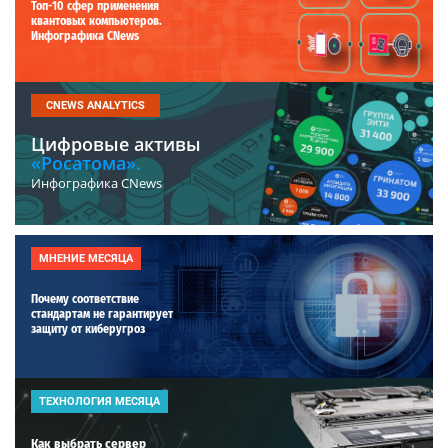
Топ-10 сфер применения
квантовых компьютеров.
Инфографика CNews
CNEWS ANALYTICS
Цифровые активы
«Росатома».
Инфографика CNews
МНЕНИЕ МЕСЯЦА
Почему соответствие
стандартам не гарантирует
защиту от киберугроз
ТЕХНОЛОГИЯ МЕСЯЦА
Как выбрать сервер