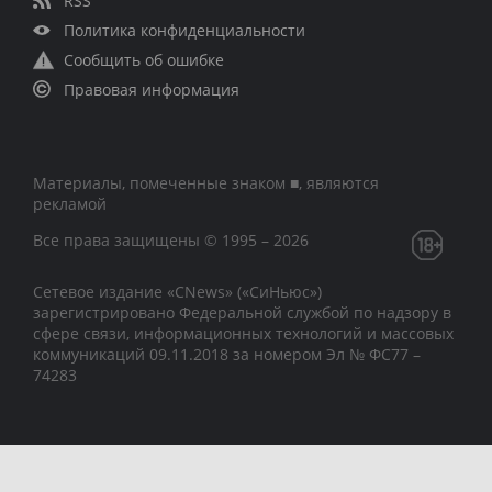
RSS
Политика конфиденциальности
Сообщить об ошибке
Правовая информация
Материалы, помеченные знаком ■, являются
рекламой
Все права защищены © 1995 – 2026
Сетевое издание «CNews» («СиНьюс»)
зарегистрировано Федеральной службой по надзору в
сфере связи, информационных технологий и массовых
коммуникаций 09.11.2018 за номером Эл № ФС77 –
74283