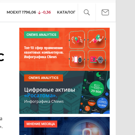
MOEXIT
1796,06
-0,36
КАТАЛОГ
CNEWS ANALYTICS
Топ-10 сфер применения
квантовых компьютеров.
С
Инфографика CNews
CNEWS ANALYTICS
Цифровые активы
«Росатома».
Инфографика CNews
ы
а
МНЕНИЕ МЕСЯЦА
».