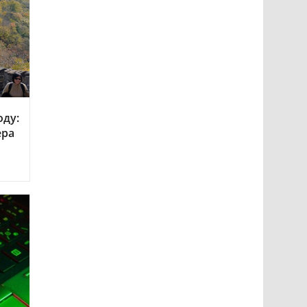
оду:
ера