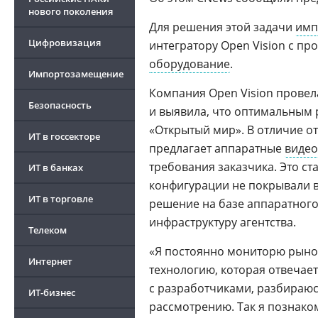
нового поколения
Для решения этой задачи
имп
Цифровизация
интегратору Open Vision с п
оборудование
.
Импортозамещение
Компания Open Vision провел
Безопасность
и выявила, что оптимальным
«Открытый мир». В отличие о
ИТ в госсекторе
предлагает аппаратные
виде
требования заказчика. Это с
ИТ в банках
конфигурации не покрывали в
ИТ в торговле
решение на базе аппаратног
инфраструктуру агентства.
Телеком
«Я постоянно мониторю рынок
Интернет
технологию, которая отвечае
с разработчиками, разбираюс
ИТ-бизнес
рассмотрению. Так я познако