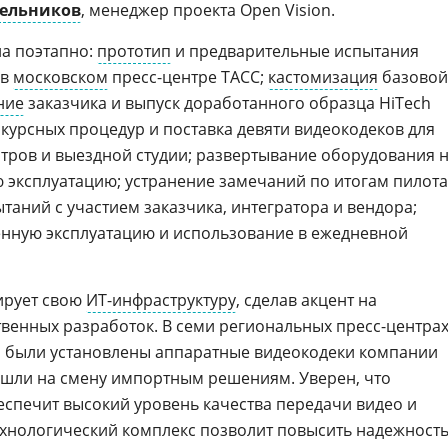
ельников
, менеджер проекта Open Vision.
ла поэтапно:
прототип
и предварительные испытания
 в
московском
пресс-центре ТАСС;
кастомизация
базовой
ние
заказчика и выпуск доработанного образца HiTech
курсных процедур и поставка девяти видеокодеков для
тров и выездной студии; развертывание оборудования 
ю эксплуатацию; устранение замечаний по итогам пилота
таний с участием заказчика, интегратора и вендора;
нную эксплуатацию и использование в ежедневной
ирует свою
ИТ-инфраструктуру
, сделав акцент на
венных разработок. В семи региональных пресс-центра
ии были установлены аппаратные видеокодеки компании
ишли на смену импортным решениям. Уверен, что
еспечит высокий уровень качества передачи видео и
технологический комплекс позволит повысить надежност