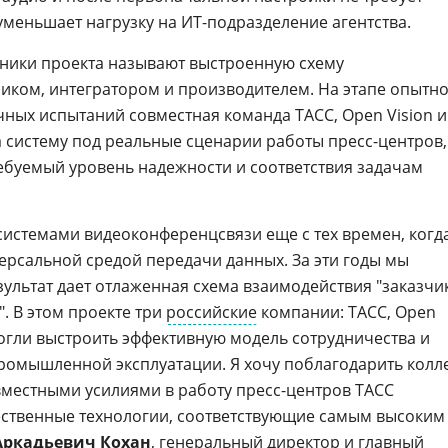
уменьшает нагрузку на ИТ-подразделение агентства.
тники проекта называют выстроенную схему
иком, интегратором и производителем. На этапе опытн
чных испытаний совместная команда ТАСС, Open Vision и
 систему под реальные сценарии работы пресс-центров,
ебуемый уровень надежности и соответствия задачам
истемами видеоконференцсвязи еще с тех времен, когд
версальной средой передачи данных. За эти годы мы
зультат дает отлаженная схема взаимодействия "заказчи
". В этом проекте три
российские
компании: ТАСС, Open
могли выстроить эффективную модель сотрудничества и
промышленной эксплуатации. Я хочу поблагодарить колл
овместными усилиями в работу пресс-центров ТАСС
ственные технологии, соответствующие самым высоким
Аркадьевич Кохан
, генеральный директор и главный