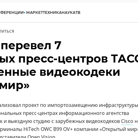
НФЕРЕНЦИИ
МАРКЕТ
ТЕХНИКА
НАУКА
ТВ
ЛИТЬСЯ
 перевел 7
ых пресс-центров ТАС
венные видеокодеки
 мир»
лизовал проект по импортозамещению инфраструктур
ональных пресс-центрах информационного агентства
ок и выездную студию с зарубежных видеокодеков
Cisco
н
ерминалы HiTech OWC B99 OV+ компании «Открытый мир
дставители
Open Vision
.