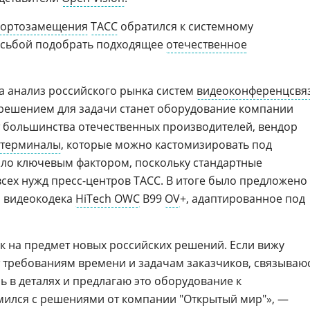
ортозамещения
ТАСС
обратился к системному
росьбой подобрать подходящее
отечественное
а анализ российского рынка систем
видеоконференцсвя
 решением для задачи станет оборудование компании
т большинства отечественных производителей, вендор
отерминалы
, которые можно кастомизировать под
тало ключевым фактором, поскольку стандартные
сех нужд пресс-центров ТАСС. В итоге было предложено
о видеокодека
HiTech OWC
B99
OV
+, адаптированное под
 на предмет новых российских решений. Если вижу
т требованиям времени и задачам заказчиков, связываю
ь в деталях и предлагаю это оборудование к
мился с решениями от компании "Открытый мир"», —