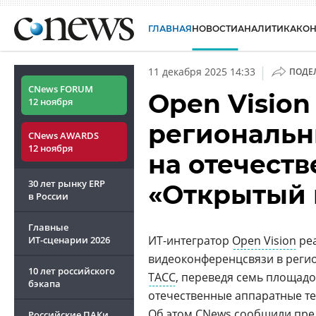
ГЛАВНАЯ
НОВОСТИ
АНАЛИТИКА
КО
|
11 декабря 2025 14:33
ПОДЕ
CNews FORUM
Open Vision
12 ноября
региональн
CNews AWARDS
12 ноября
на отечест
30 лет рынку ERP
«Открытый
в России
Главные
ИТ-интегратор
Open Vision
реа
ИТ-сценарии
2026
видеоконференцсвязи в реги
10 лет российского
ТАСС
, переведя семь площад
бэкапа
отечественные аппаратные т
Об этом CNews сообщили пре
Российские ПАКи