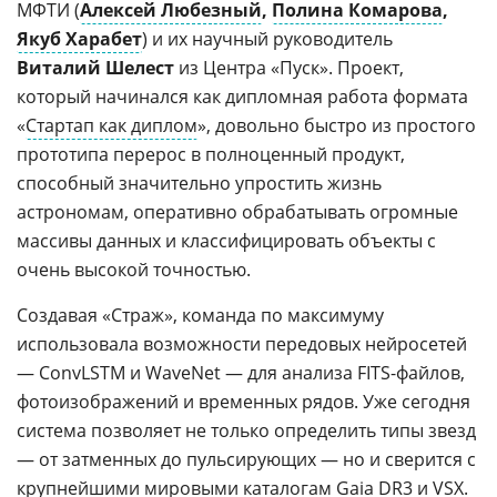
МФТИ (
Алексей Любезный
,
Полина Комарова
,
Якуб Харабет
) и их научный руководитель
Виталий Шелест
из Центра «Пуск». Проект,
который начинался как дипломная работа формата
«
Стартап как диплом
», довольно быстро из простого
прототипа перерос в полноценный продукт,
способный значительно упростить жизнь
астрономам, оперативно обрабатывать огромные
массивы данных и классифицировать объекты с
очень высокой точностью.
Создавая «Страж», команда по максимуму
использовала возможности передовых нейросетей
— ConvLSTM и WaveNet — для анализа FITS-файлов,
фотоизображений и временных рядов. Уже сегодня
система позволяет не только определить типы звезд
— от затменных до пульсирующих — но и сверится с
крупнейшими мировыми каталогам Gaia DR3 и VSX.