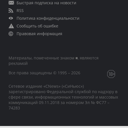
Быстрая подписка на новости
RSS
Политика конфиденциальности
Сообщить об ошибке
Правовая информация
Материалы, помеченные знаком ■, являются
рекламой
Все права защищены © 1995 – 2026
Сетевое издание «CNews» («СиНьюс»)
зарегистрировано Федеральной службой по надзору в
сфере связи, информационных технологий и массовых
коммуникаций 09.11.2018 за номером Эл № ФС77 –
74283