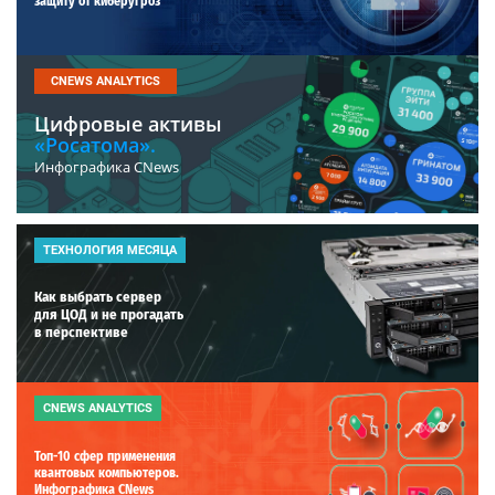
защиту от киберугроз
CNEWS ANALYTICS
Цифровые активы
«Росатома».
Инфографика CNews
ТЕХНОЛОГИЯ МЕСЯЦА
Как выбрать сервер
для ЦОД и не прогадать
в перспективе
CNEWS ANALYTICS
Топ-10 сфер применения
квантовых компьютеров.
Инфографика CNews