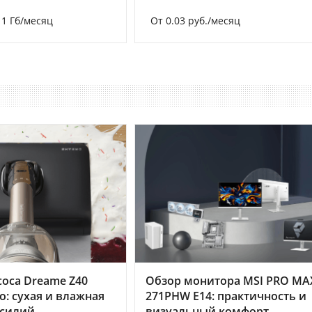
а 1 Гб/месяц
От 0.03 руб./месяц
оса Dreame Z40
Обзор монитора MSI PRO MA
o: сухая и влажная
271PHW E14: практичность и
усилий
визуальный комфорт