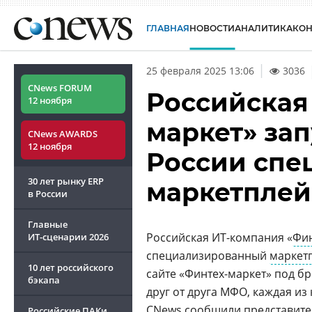
ГЛАВНАЯ
НОВОСТИ
АНАЛИТИКА
КО
25 февраля 2025 13:06
3036
CNews FORUM
Российская
12 ноября
маркет» за
CNews AWARDS
12 ноября
России спе
30 лет рынку ERP
маркетплей
в России
Главные
Российская ИT-компания «
Фин
ИТ-сценарии
2026
специализированный
маркет
10 лет российского
сайте «Финтех-маркет» под б
бэкапа
друг от друга МФО, каждая и
CNews сообщили представите
Российские ПАКи