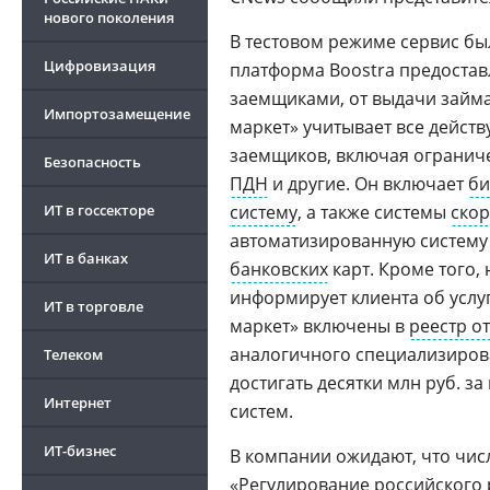
нового поколения
В тестовом режиме сервис был
Цифровизация
платформа Boostra предостав
заемщиками, от выдачи займа
Импортозамещение
маркет» учитывает все дейст
заемщиков, включая ограниче
Безопасность
ПДН
и другие. Он включает
би
ИТ в госсекторе
систему
, а также системы
скор
автоматизированную систему
ИТ в банках
банковских
карт. Кроме того,
информирует клиента об услу
ИТ в торговле
маркет» включены в
реестр о
аналогичного специализиров
Телеком
достигать десятки млн руб. 
Интернет
систем.
ИТ-бизнес
В компании ожидают, что чис
«Регулирование российского