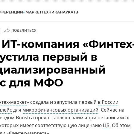
НФЕРЕНЦИИ
МАРКЕТ
ТЕХНИКА
НАУКА
ТВ
|
ПОДЕЛИТЬСЯ
 ИT-компания «Финтех
пустила первый в
циализированный
с для МФО
тех-маркет
» создала и запустила первый
в России
плейс
для
микрофинансовых организаций
. Сейчас на
рендом Boostra предоставляют займы три независимых
з которых имеет соответствующую лицензию
ЦБ
. Об этом
ли «Финтех-маркета».