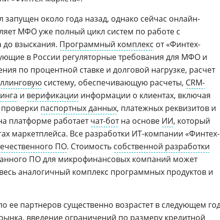
 запущен около года назад, однако сейчас онлайн-
ляет МФО уже полный цикл систем по работе с
 до взыскания.
Программный комплекс
от «Финтех-
вующие в России регуляторные требования для МФО и
ния по процентной ставке и долговой нагрузке, расчет
ллинговую
систему, обеспечивающую расчеты,
CRM-
инга
и
верификации
информации о клиентах, включая
 проверки
паспортных данных
, платежных реквизитов и
 на платформе работает
чат-бот
на основе
ИИ
, который
гах маркетплейса. Все разработки ИT-компании «Финтех-
течественного ПО
. Стоимость
собственной разработки
анного ПО для микрофинансовых компаний может
за весь аналогичный комплекс программных продуктов и
ло ее партнеров существенно возрастет в следующем год
 рынка, введение ограничений по размеру
кредитной