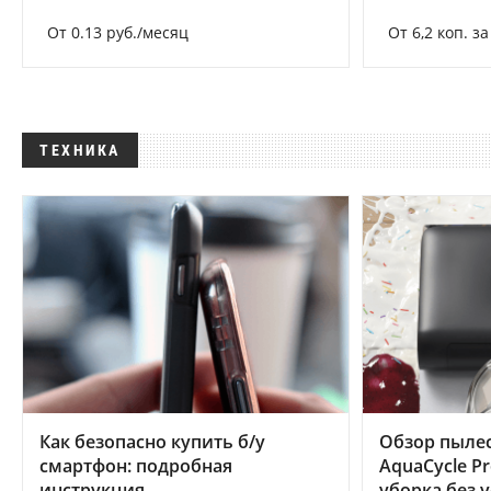
От 0.13 руб./месяц
От 6,2 коп. з
ТЕХНИКА
Как безопасно купить б/у
Обзор пылес
смартфон: подробная
AquaCycle Pr
инструкция
уборка без 