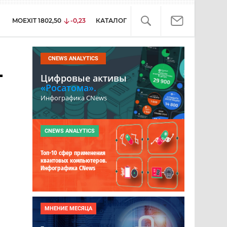
MOEXIT
1802,50
-0,23
КАТАЛОГ
CNEWS ANALYTICS
-
Цифровые активы
«Росатома».
Инфографика CNews
CNEWS ANALYTICS
Топ-10 сфер применения
квантовых компьютеров.
Инфографика CNews
МНЕНИЕ МЕСЯЦА