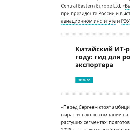
Central Eastern Europe Ltd, «
В
при президенте России
и выс
авиационном институте
и
РЭУ
Китайский ИТ-р
году: гид для р
экспортера
БИЗНЕС
«Перед Сергеем стоят амбици
вырастить долю компании на 
растущих сегментах: подгото
2028 г.​​, а также разработк