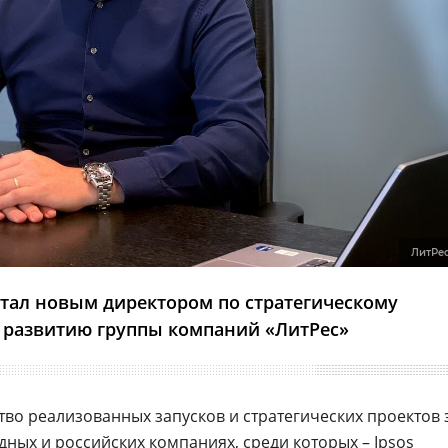
ЛитРе
тал новым директором по стратегическому
 развитию группы компаний «ЛитРес»
тво реализованных запусков и стратегических проектов 
адных и
российских
компаниях, среди которых – Ipsos