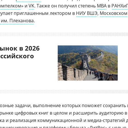
ымпелком
» и
VK
. Также он получил степень
MBA
в
РАНХи
тупает приглашенным лектором в
НИУ ВШЭ
,
Московском
 им. Плеханова
.
ынок в 2026
оссийского
озные задачи, выполнение которых поможет сохранить 
рынке цифровых книг в целом и расширить аудиторию в
вка и реализация коммуникационной и медиа-стратегий 
а позиционирования и платформы бренда «ЛитРес» с целью