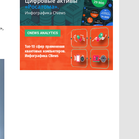
Цифровые активы
«Росатома».
Инфографика CNews
»,
CNEWS ANALYTICS
Топ-10 сфер применения
квантовых компьютеров.
Инфографика CNews