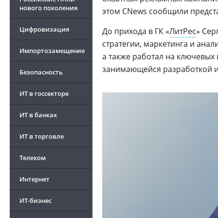
нового поколения
этом CNews сообщили предста
Цифровизация
До прихода в ГК «
ЛитРес
» Сер
стратегии, маркетинга и анали
Импортозамещение
а также работал на ключевы
занимающейся разработкой и 
Безопасность
ИТ в госсекторе
ИТ в банках
ИТ в торговле
Телеком
Интернет
ИТ-бизнес