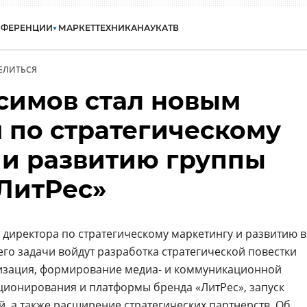
НФЕРЕНЦИИ
МАРКЕТ
ТЕХНИКА
НАУКА
ТВ
ЕЛИТЬСЯ
симов стал новым
 по стратегическому
 и развитию группы
ЛитРес»
 директора по стратегическому маркетингу и развитию в
 его задачи войдут разработка стратегической повестки
лизация, формирование медиа- и коммуникационной
иционирования и платформы бренда «ЛитРес», запуск
, а также расширение стратегических партнерств. Об