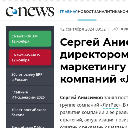
ГЛАВНАЯ
НОВОСТИ
АНАЛИТИКА
КО
|
12 сентября 2024 09:32
ПОД
CNews FORUM
Сергей Ани
12 ноября
директором
CNews AWARDS
12 ноября
маркетингу
30 лет рынку ERP
компаний «
в России
Главные
Сергей Анисимов
занял пост
ИТ-сценарии
2026
группе компаний «
ЛитРес
». В
10 лет российского
развития компании и ее реа
бэкапа
стратегий, актуализация поз
охватных рекламных кампаний
Российские ПАКи