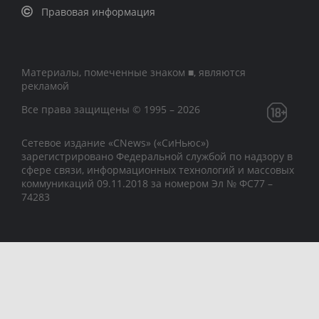
Правовая информация
Материалы, помеченные знаком ■, являются
рекламой
Все права защищены © 1995 – 2026
Сетевое издание «CNews» («СиНьюс»)
зарегистрировано Федеральной службой по надзору в
сфере связи, информационных технологий и массовых
коммуникаций 09.11.2018 за номером Эл № ФС77 –
74283