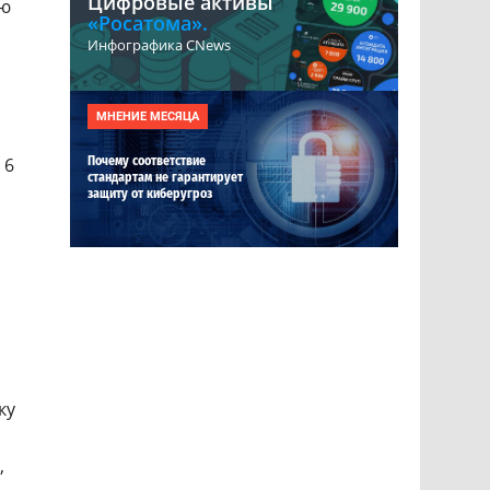
Цифровые активы
ию
«Росатома».
Инфографика CNews
МНЕНИЕ МЕСЯЦА
 6
Почему соответствие
стандартам не гарантирует
защиту от киберугроз
ку
,