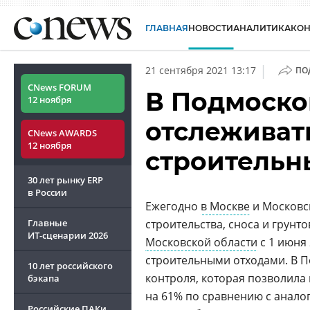
ГЛАВНАЯ
НОВОСТИ
АНАЛИТИКА
КО
|
21 сентября 2021 13:17
ПО
CNews FORUM
В Подмоско
12 ноября
отслеживат
CNews AWARDS
12 ноября
строительн
30 лет рынку ERP
в России
Ежегодно
в Москве
и Московск
Главные
строительства, сноса и грун
ИТ-сценарии
2026
Московской области
с 1 июня
строительными отходами. В П
10 лет российского
контроля, которая позволила 
бэкапа
на 61% по сравнению с анало
Российские ПАКи