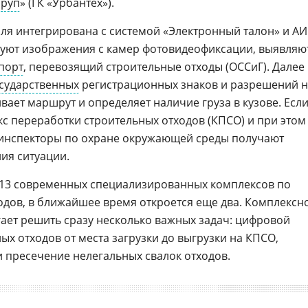
Груп
» (ГК «Урбантех»).
я интегрирована с системой «Электронный талон» и А
уют изображения с камер фотовидеофиксации, выявляю
порт
, перевозящий строительные отходы (ОССиГ). Далее
сударственных
регистрационных знаков и разрешений н
ает маршрут и определяет наличие груза в кузове. Есл
кс переработки строительных отходов (КПСО) и при этом
, инспекторы по охране окружающей среды получают
ия ситуации.
 13 современных специализированных комплексов по
одов, в ближайшее время откроется еще два. Комплексн
ает решить сразу несколько важных задач: цифровой
ых отходов от места загрузки до выгрузки на КПСО,
 пресечение нелегальных свалок отходов.