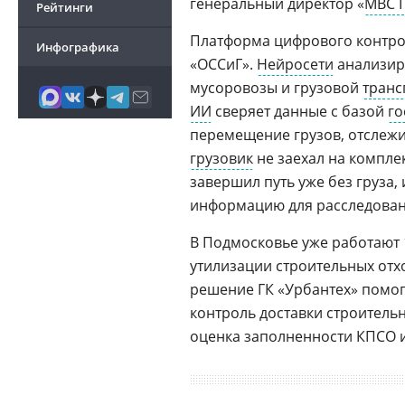
генеральный директор «
МВС 
Рейтинги
Платформа цифрового контрол
Инфографика
«ОССиГ».
Нейросети
анализир
мусоровозы и грузовой
транс
ИИ
сверяет данные с базой
го
перемещение грузов, отслежив
грузовик
не заехал на компле
завершил путь уже без груза
информацию для расследован
В Подмосковье уже работают
утилизации строительных отх
решение ГК «Урбантех» помог
контроль доставки строительн
оценка заполненности КПСО и