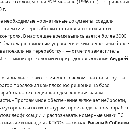
ьных отходов, что на 52% меньше (1996 шт.) по сравнен
 г.
се необходимые нормативные документы, создали
 приемки и переработки
строительных
отходов и
контроля. В настоящее время выписывается более 3000
 И благодаря принятым управленческим решениям более
ва поехали на переработку», — отметил заместитель
 МО — министр
экологии
и природопользования
Андрей
егионального экологического ведомства стала группа
ератор предложил комплексное решение на базе
разработанное специально для решения задач
асти
. «Программное обеспечение включает нейросети,
 мусоровозы по их контурам, производить предобработ
отовидеофиксации и распознавать номерные знаки ТС,
 въезде и выезде из КПСО», — сказал
Евгений Соболев