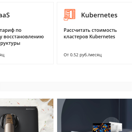
aaS
Kubernetes
тариф по
Рассчитать стоимость
у восстановлению
кластеров Kubernetes
труктуры
яц
От 0.52 руб./месяц