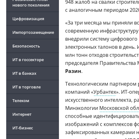
948 жалоб на свалки строител
нового поколения
с аналогичным периодом 2020
Цифровизация
«За три месяца мы приняли в
современную инфраструктуру
Импортозамещение
внедрили систему цифрового 
Безопасность
электронных талонов в день.
млн тонн отходов строительст
ИТ в госсекторе
председателя Правительства
Разин
.
ИТ в банках
Технологическим партнером р
ИТ в торговле
компаний «
Урбантех
». ИТ-оп
искусственного интеллекта, 
Телеком
Минэкологии
Московской обл
Интернет
способные идентифицировать
изображений с комплексов ф
ИТ-бизнес
зафиксированных камерами на