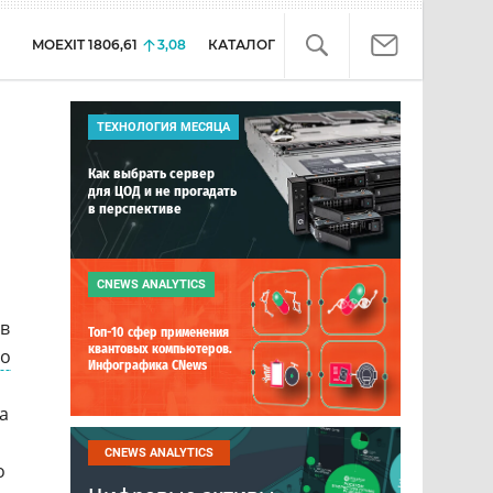
MOEXIT
1806,61
3,08
КАТАЛОГ
ТЕХНОЛОГИЯ МЕСЯЦА
Как выбрать сервер
для ЦОД и не прогадать
в перспективе
CNEWS ANALYTICS
ов
Топ-10 сфер применения
квантовых компьютеров.
во
Инфографика CNews
а
CNEWS ANALYTICS
о