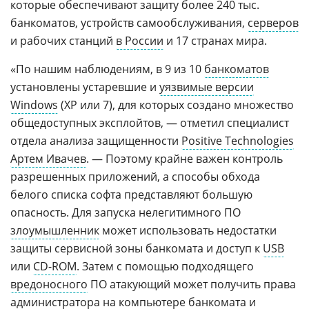
которые обеспечивают защиту более 240 тыс.
банкоматов, устройств самообслуживания,
серверов
и рабочих станций
в России
и 17 странах мира.
«По нашим наблюдениям, в 9 из 10
банкоматов
установлены устаревшие и
уязвимые версии
Windows
(XP или 7), для которых создано множество
общедоступных эксплойтов, — отметил специалист
отдела анализа защищенности
Positive Technologies
Артем Ивачев
. — Поэтому крайне важен контроль
разрешенных приложений, а способы обхода
белого списка софта представляют большую
опасность. Для запуска нелегитимного ПО
злоумышленник
может использовать недостатки
защиты сервисной зоны банкомата и доступ к
USB
или
CD-ROM
. Затем с помощью подходящего
вредоносного
ПО атакующий может получить права
администратора на компьютере банкомата и