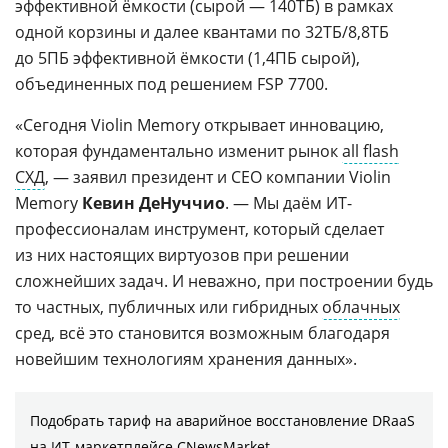
эффективной ёмкости (сырой — 140ТБ) в рамках
одной корзины и далее квантами по 32ТБ/8,8ТБ
до 5ПБ эффективной ёмкости (1,4ПБ сырой),
объединенных под решением FSP 7700.
«Сегодня Violin Memory открывает инновацию,
которая фундаментально изменит рынок
all flash
СХД
, — заявил президент и CEO компании Violin
Memory
Кевин ДеНуччио
. — Мы даём ИТ-
профессионалам инструмент, который сделает
из них настоящих виртуозов при решении
сложнейших задач. И неважно, при построении будь
то частных, публичных или гибридных
облачных
сред, всё это становится возможным благодаря
новейшим технологиям хранения данных».
Подобрать тариф на аварийное восстановление DRaaS
на ИТ-маркетплейсе CNewsMarket