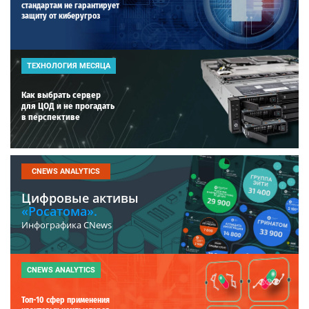
стандартам не гарантирует
защиту от киберугроз
ТЕХНОЛОГИЯ МЕСЯЦА
Как выбрать сервер
для ЦОД и не прогадать
в перспективе
CNEWS ANALYTICS
Цифровые активы
«Росатома».
Инфографика CNews
CNEWS ANALYTICS
Топ-10 сфер применения