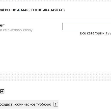
НФЕРЕНЦИИ
МАРКЕТ
ТЕХНИКА
НАУКА
ТВ
ws
*
о ключевому слову
Все категории
19
 создаст космическое турбюро
1