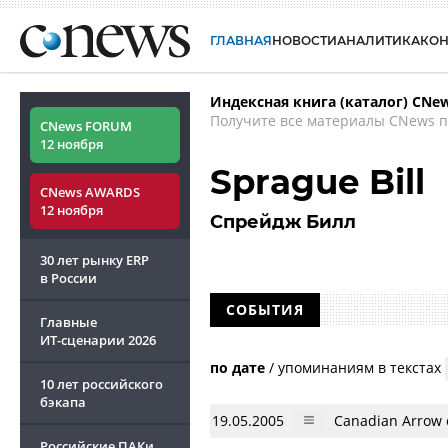
ГЛАВНАЯ
НОВОСТИ
АНАЛИТИКА
КО
Индексная книга (каталог) CNe
Получите все материалы CNews п
CNews FORUM
12 ноября
Sprague Bill
CNews AWARDS
12 ноября
Спрейдж Билл
30 лет рынку ERP
в России
СОБЫТИЯ
Главные
ИТ-сценарии
2026
по дате
/
упоминаниям в текстах
10 лет российского
бэкапа
19.05.2005
Canadian Arrow
Российские ПАКи