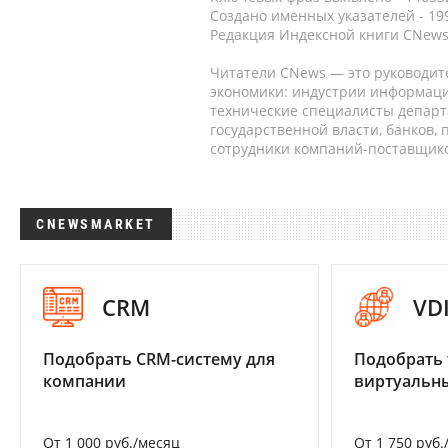
Создано именных указателей - 19
Редакция Индексной книги CNews
Читатели CNews — это руководит
экономики: индустрии информаци
технические специалисты депар
государственной власти, банков,
сотрудники компаний-поставщико
CNEWSMARKET
CRM
VD
Подобрать CRM-систему для
Подобрать 
компании
виртуальны
От 1 000 руб./месяц
От 1 750 руб.