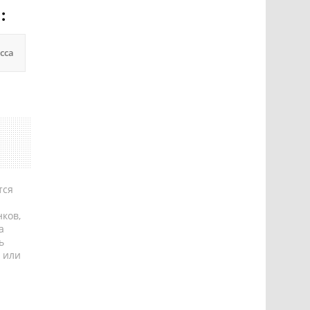
:
сса
тся
ков,
а
ь
 или