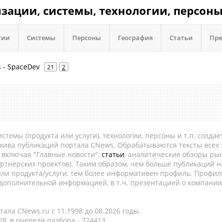
низации, системы, технологии, персоны
гии
Системы
Персоны
География
Статьи
Пре
s - SpaceDev
21
2
темы (продукта или услуги), технологии, персоны и т.п. создае
рхива публикаций портала CNews. Обрабатываются тексты всех
, включая "Главные новости",
статьи
, аналитические обзоры рын
ртнёрских проектов). Таким образом, чем больше публикаций н
ли продукта/услуги, тем более информативен профиль. Профил
 дополнительной информацией, в т.ч. презентацией о компании
ала CNews.ru c 11.1998 до 08.2026 годы.
8, в очереди разбора - 724413.