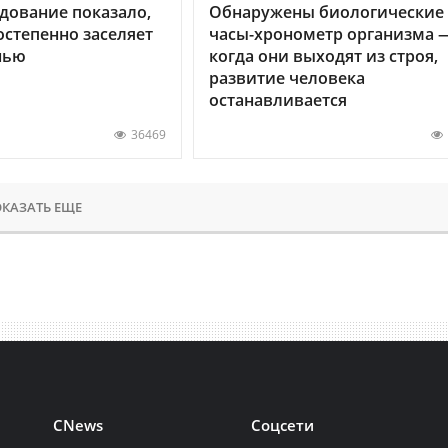
дование показало,
Обнаружены биологические
остепенно заселяет
часы-хронометр организма 
нью
когда они выходят из строя,
развитие человека
останавливается
36469
КАЗАТЬ ЕЩЕ
CNews
Соцсети