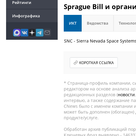
Рейтинги
Sprague Bill и орга
Инфографика
ИКТ
Ведомства
Техноло
SNC - Sierra Nevada Space System
КОРОТКАЯ ССЫЛКА
* Страница-профиль компании, сис
редактором на основе анализа а
редакционных разделов (
новости
интервью, а также содержание па
CNews было с именем компании и
может быть дополнен (обогащен)
продукте/услуге.
Обработан архив публикаций порт
Ключевых фраз выявлено - 146332