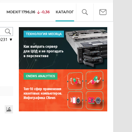
MOEXIT
1796,06
-0,36
КАТАЛОГ
ТЕХНОЛОГИЯ МЕСЯЦА
9231
▼
Как выбрать сервер
для ЦОД и не прогадать
в перспективе
CNEWS ANALYTICS
Топ-10 сфер применения
квантовых компьютеров.
Инфографика CNews