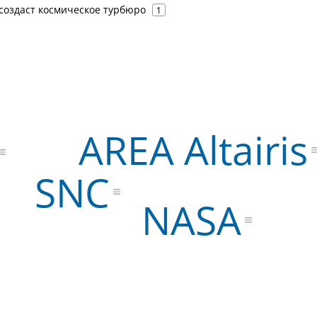
 создаст космическое турбюро
1
AREA Altairis
SNC
NASA