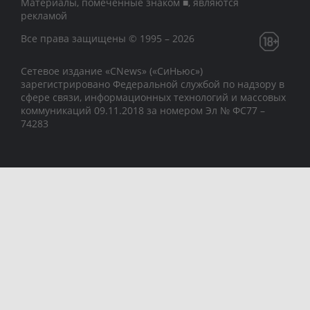
Материалы, помеченные знаком ■, являются
рекламой
Все права защищены © 1995 – 2026
Сетевое издание «CNews» («СиНьюс»)
зарегистрировано Федеральной службой по надзору в
сфере связи, информационных технологий и массовых
коммуникаций 09.11.2018 за номером Эл № ФС77 –
74283