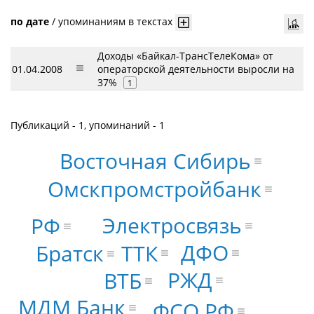
по дате
/
упоминаниям в текстах
Доходы «Байкал-ТрансТелеКома» от
01.04.2008
операторской деятельности выросли на
37%
1
Публикаций - 1, упоминаний - 1
Восточная Сибирь
Омскпромстройбанк
Электросвязь
РФ
ДФО
ТТК
Братск
РЖД
ВТБ
МДМ Банк
ФСО РФ