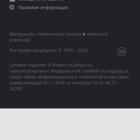
Правовая информация
Материалы, помеченные знаком ■, являются
рекламой
Все права защищены © 1995 – 2026
Сетевое издание «CNews» («СиНьюс»)
зарегистрировано Федеральной службой по надзору в
сфере связи, информационных технологий и массовых
коммуникаций 09.11.2018 за номером Эл № ФС77 –
74283