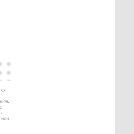
тся
ков,
а
ь
 или