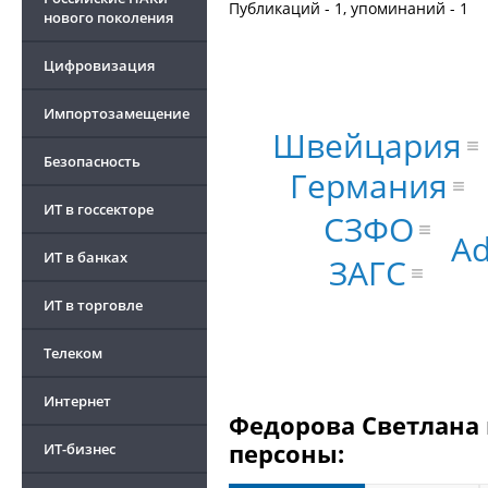
Публикаций - 1, упоминаний - 1
нового поколения
Цифровизация
Импортозамещение
Швейцария
Безопасность
Германия
ИТ в госсекторе
СЗФО
A
ИТ в банках
ЗАГС
ИТ в торговле
Телеком
Интернет
Федорова Светлана 
персоны:
ИТ-бизнес