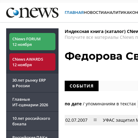
ГЛАВНАЯ
НОВОСТИ
АНАЛИТИКА
КО
Индексная книга (каталог) CNe
Получите все материалы CNews п
CNews FORUM
12 ноября
Федорова С
CNews AWARDS
12 ноября
30 лет рынку ERP
в России
СОБЫТИЯ
Главные
по дате
/
упоминаниям в текстах
ИТ-сценарии
2026
10 лет российского
02.07.2007
УФАС защитил M
бэкапа
Российские ПАКи