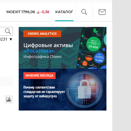
MOEXIT
1796,06
-0,36
КАТАЛОГ
CNEWS ANALYTICS
9231
▼
Цифровые активы
«Росатома».
Инфографика CNews
МНЕНИЕ МЕСЯЦА
Почему соответствие
стандартам не гарантирует
защиту от киберугроз