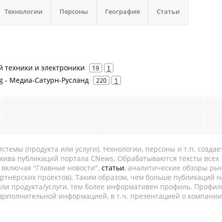
Технологии
Персоны
География
Статьи
й техники и электроники
19
1
ng - Медиа-Сатурн-Русланд
220
1
темы (продукта или услуги), технологии, персоны и т.п. создае
рхива публикаций портала CNews. Обрабатываются тексты всех
, включая "Главные новости",
статьи
, аналитические обзоры рын
ртнёрских проектов). Таким образом, чем больше публикаций н
ли продукта/услуги, тем более информативен профиль. Профил
 дополнительной информацией, в т.ч. презентацией о компании