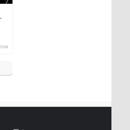
—
5298