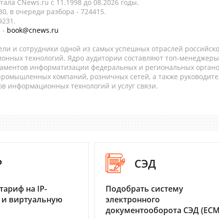
ала CNews.ru c 11.1998 до 08.2026 годы.
0, в очереди разбора - 724415.
9231.
 -
book@cnews.ru
ели и сотрудники одной из самых успешных отраслей российск
онных технологий. Ядро аудитории составляют топ-менеджеры
таментов информатизации федеральных и региональных орган
 промышленных компаний, розничных сетей, а также руководите
в информационных технологий и услуг связи.
P
СЭД
тариф на IP-
Подобрать систему
 и виртуальную
электронного
документооборота СЭД (ECM