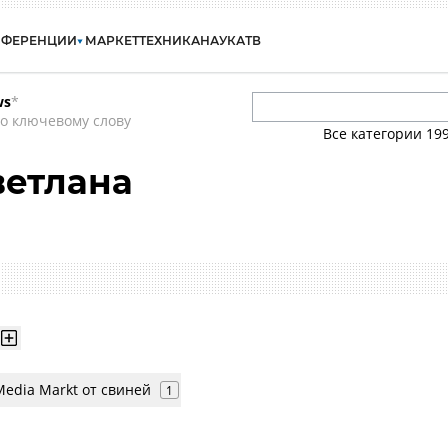
НФЕРЕНЦИИ
МАРКЕТ
ТЕХНИКА
НАУКА
ТВ
ws
*
о ключевому слову
Все категории
19
ветлана
edia Markt от свиней
1