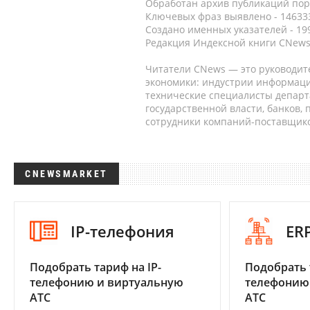
Обработан архив публикаций порт
Ключевых фраз выявлено - 146333
Создано именных указателей - 19
Редакция Индексной книги CNews
Читатели CNews — это руководит
экономики: индустрии информаци
технические специалисты депар
государственной власти, банков,
сотрудники компаний-поставщико
CNEWSMARKET
IP-телефония
ER
Подобрать тариф на IP-
Подобрать 
телефонию и виртуальную
телефонию
АТС
АТС