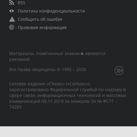
RSS
Политика конфиденциальности
Сообщить об ошибке
Правовая информация
Материалы, помеченные знаком ■, являются
рекламой
Все права защищены © 1995 – 2026
Сетевое издание «CNews» («СиНьюс»)
зарегистрировано Федеральной службой по надзору в
сфере связи, информационных технологий и массовых
коммуникаций 09.11.2018 за номером Эл № ФС77 –
74283