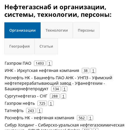
Нефтегазснаб и организации,
системы, технологии, персоны:
Организации
Технологии
Персоны
География
Статьи
Газпром ПАО
1493
1
ИНК - Иркутская нефтяная компания
38
1
Роснефть НК - Башнефть ПАО АНК - УНПЗ - Уфимский
нефтеперерабатывающий завод - Уфанефтехим -
Башкирнефтепродукт
134
1
Сургутнефтегаз - СНГ
288
1
Газпром нефть
725
1
Татнефть
243
1
Роснефть НК - нефтяная компания
562
1
Сибур Холдинг - Сибирско-уральская нефтегазохимическая