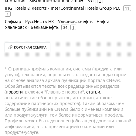
компания - SIBUR International GmbH
531
1
IHG Hotels & Resorts - InterContinental Hotels Group PLC
11
1
Сафмар - РуссНефть НК - Ульяновскнефть - Нафта-
Ульяновск - Белкамнефть
34
1
КОРОТКАЯ ССЫЛКА
* Страница-профиль компании, системы (продукта или
услуги), технологии, персоны и т.п. создается редактором
на основе анализа архива публикаций портала CNews.
Обрабатываются тексты всех редакционных разделов
(
новости
, включая "Главные новости",
статьи
,
аналитические обзоры рынков, интервью, а также
содержание партнёрских проектов). Таким образом, чем
больше публикаций на CNews было с именем компании
или продукта/услуги, тем более информативен профиль.
Профиль может быть дополнен (обогащен) дополнительной
информацией, в т.ч. презентацией о компании или
продукте/услуге.