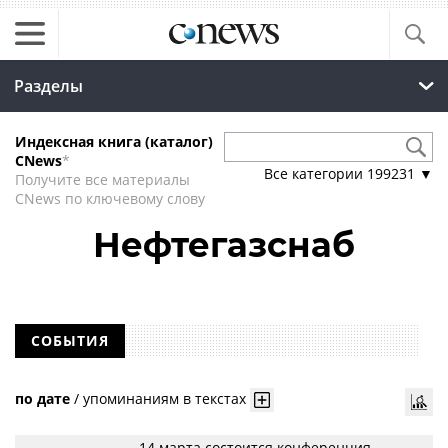
Разделы
Индексная книга (каталог)
CNews
*
Все категории
199231
▼
Получите все материалы
CNews по ключевому слову
Нефтегазснаб
СОБЫТИЯ
по дате
/
упоминаниям в текстах
14 марта состоится конференция