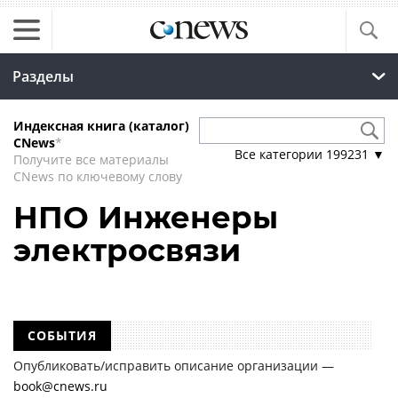
Разделы
Индексная книга (каталог)
CNews
*
Все категории
199231
▼
Получите все материалы
CNews по ключевому слову
НПО Инженеры
электросвязи
СОБЫТИЯ
Опубликовать/исправить описание организации —
book@cnews.ru