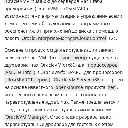
(OracleVMVirtualBox) до серверов масштаба
предприятия (OracleVMforx86/SPARC) – с
возможностями виртуализации и управления всеми
компонентами оборудования и программного
обеспечения, от приложений до диска с помощью
пакета
OracleEnterpriseManagerCloudControl
12c.
Основным продуктом для виртуализации сейчас
является OracleVM. Этот
гипервизор
существует в
двух вариантах: OracleVMforx86 (для
процессоров
AMD
и
Intel
) и OracleVMforSPARC (для процессоров
UltraSPARCT-серии
).
Oracle VM Server x86
построен
на основе известного
open-source
продукта
Xen
,
интересного своей возможностью выполнять
паравиртуальные ядра Linux. Также предлагается и
средство управления виртуальными машинами –
OracleVM Manager
. Oracle также разрабатывает
паравиртуальные драйвера для гостевых систем