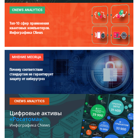
CNEWS ANALYTICS
Топ-10 сфер применения
квантовых компьютеров.
Инфографика CNews
МНЕНИЕ МЕСЯЦА
Почему соответствие
стандартам не гарантирует
защиту от киберугроз
CNEWS ANALYTICS
Цифровые активы
«Росатома».
Инфографика CNews