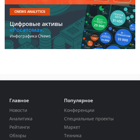
CNEWS ANALYTICS
Цифровые активы
«Росатома».
Инфографика CNews
Главное
Популярное
Новости
Конференции
Аналитика
Специальные проекты
Рейтинги
Маркет
Обзоры
Техника