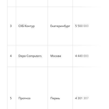
3
СКБ Контур
Екатеринбург
5 500 000
4 4
4
Depo Computers
Москва
4 440 000
4 5
5
Прогноз
Пермь
4 301 307
5 0