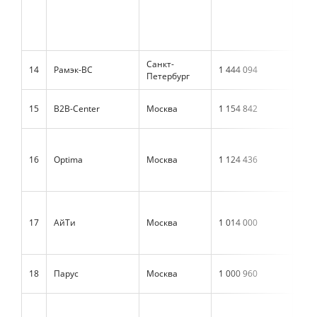
Санкт-
14
Рамэк-ВС
1 444 094
н/д
Петербург
15
В2В-Center
Москва
1 154 842
1 0
16
Optima
Москва
1 124 436
н/д
17
АйТи
Москва
1 014 000
690
18
Парус
Москва
1 000 960
880