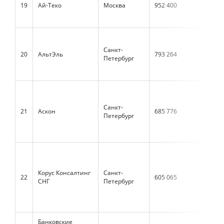
19
Ай-Теко
Москва
952 400
н/д
Санкт-
20
АльтЭль
793 264
н/д
Петербург
Санкт-
21
Аскон
685 776
636
Петербург
Корус Консалтинг
Санкт-
22
605 065
н/д
СНГ
Петербург
Банковские