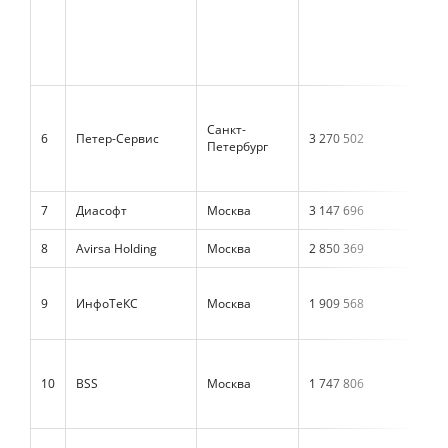
Санкт-
6
Петер-Сервис
3 270 502
3 1
Петербург
7
Диасофт
Москва
3 147 696
3 0
8
Avirsa Holding
Москва
2 850 369
н/д
9
ИнфоТеКС
Москва
1 909 568
1 8
10
BSS
Москва
1 747 806
1 7