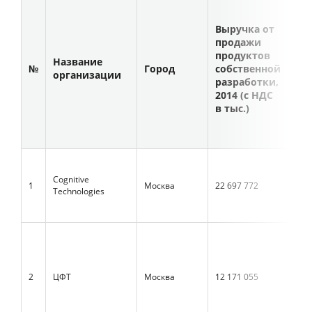
Выручка от
Вы
продажи
пр
продуктов
пр
Название
№
Город
собственной
со
организации
разработки,
ра
2014 (с НДС
201
в тыс.)
в т
Cognitive
1
Москва
22 697 772
н/д
Technologies
2
ЦФТ
Москва
12 171 055
11 