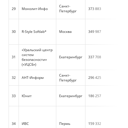
Санкт-
29
Монолит-Инфо
373 883
341
Петербург
30
R-Style Softlab*
Москва
349 987
421
«Уральский центр
систем
31
Екатеринбург
337 708
96 
безопасности»
(«УЦСБ»)
Санкт-
32
АНТ-Информ
296 425
140
Петербург
33
Юнит
Екатеринбург
186 257
н/д
34
ИВС
Пермь
159 332
127