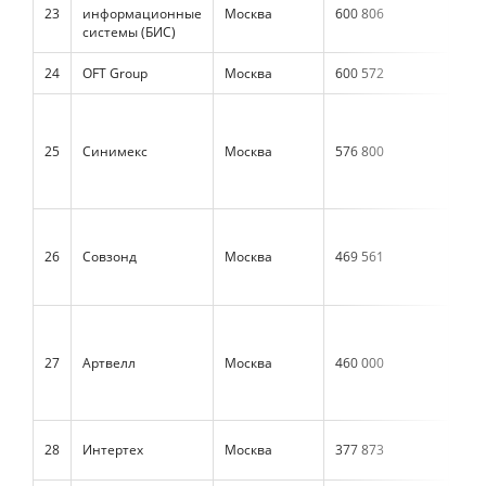
23
информационные
Москва
600 806
н/д
системы (БИС)
24
OFT Group
Москва
600 572
775
25
Синимекс
Москва
576 800
531
26
Совзонд
Москва
469 561
48 
27
Артвелл
Москва
460 000
н/д
28
Интертех
Москва
377 873
н/д