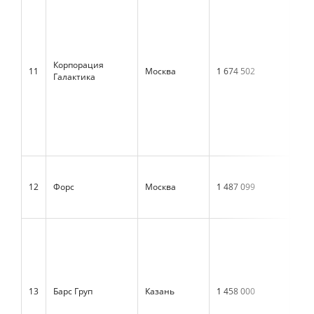
Корпорация
11
Москва
1 674 502
1 4
Галактика
12
Форс
Москва
1 487 099
н/д
13
Барс Груп
Казань
1 458 000
1 3