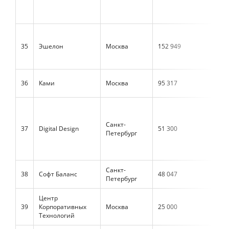
35
Эшелон
Москва
152 949
30 
36
Ками
Москва
95 317
125
Санкт-
37
Digital Design
51 300
н/д
Петербург
Санкт-
38
Софт Баланс
48 047
49 
Петербург
Центр
39
Корпоративных
Москва
25 000
н/д
Технологий