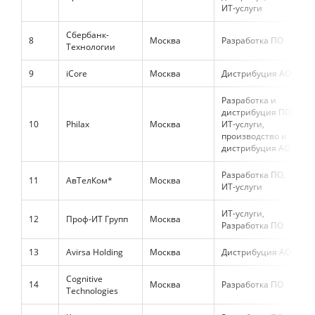
ИТ-услуги
Сбербанк-
8
Москва
Разработка ПО
1
Технологии
9
iCore
Москва
Дистрибуция АО
9
Разработка и
дистрибуция ПО,
10
Philax
Москва
ИТ-услуги,
7
производство и
дистрибуция АО
Разработка ПО,
11
АвТелКом*
Москва
4
ИТ-услуги
ИТ-услуги,
12
Проф-ИТ Групп
Москва
3
Разработка ПО
13
Avirsa Holding
Москва
Дистрибуция АО
1
Cognitive
14
Москва
Разработка ПО
2
Technologies