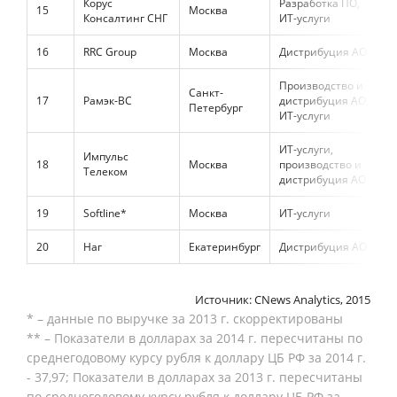
Корус
Разработка ПО,
15
Москва
6
Консалтинг СНГ
ИТ-услуги
16
RRC Group
Москва
Дистрибуция АО
2
Производство и
Санкт-
17
Рамэк-ВС
дистрибуция АО,
5
Петербург
ИТ-услуги
ИТ-услуги,
Импульс
18
Москва
производство и
6
Телеком
дистрибуция АО
19
Softline*
Москва
ИТ-услуги
3
20
Наг
Екатеринбург
Дистрибуция АО
1
Источник: CNews Analytics, 2015
* – данные по выручке за 2013 г. скорректированы
** – Показатели в долларах за 2014 г. пересчитаны по
среднегодовому курсу рубля к доллару ЦБ РФ за 2014 г.
- 37,97; Показатели в долларах за 2013 г. пересчитаны
по среднегодовому курсу рубля к доллару ЦБ РФ за