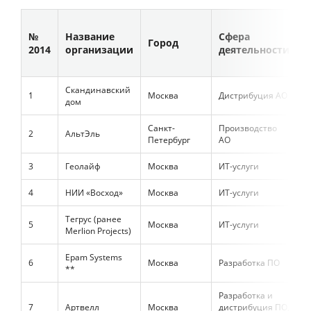
С
№
Название
Сфера
к
Город
2014
организации
деятельности
в
Скандинавский
1
Москва
Дистрибуция АО
4
дом
Санкт-
Производство
2
АльтЭль
1
Петербург
АО
3
Геолайф
Москва
ИТ-услуги
6
4
НИИ «Восход»
Москва
ИТ-услуги
2
Тегрус (ранее
5
Москва
ИТ-услуги
7
Merlion Projects)
Epam Systems
6
Москва
Разработка ПО
2
**
Разработка и
7
Артвелл
Москва
дистрибуция ПО,
4