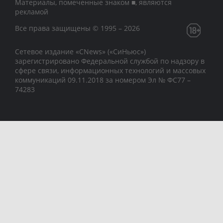
Материалы, помеченные знаком ■, являются
рекламой
Все права защищены © 1995 – 2026
Сетевое издание «CNews» («СиНьюс»)
зарегистрировано Федеральной службой по надзору в
сфере связи, информационных технологий и массовых
коммуникаций 09.11.2018 за номером Эл № ФС77 –
74283