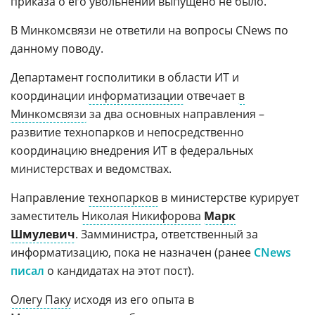
приказа о его увольнении выпущено не было.
В Минкомсвязи не ответили на вопросы CNews по
данному поводу.
Департамент госполитики в области ИТ и
координации
информатизации
отвечает
в
Минкомсвязи
за два основных направления –
развитие технопарков и непосредственно
координацию внедрения ИТ в федеральных
министерствах и ведомствах.
Направление
технопарков
в министерстве курирует
заместитель
Николая Никифорова
Марк
Шмулевич
. Замминистра, ответственный за
информатизацию, пока не назначен (ранее
CNews
писал
о кандидатах на этот пост).
Олегу Паку
исходя из его опыта в