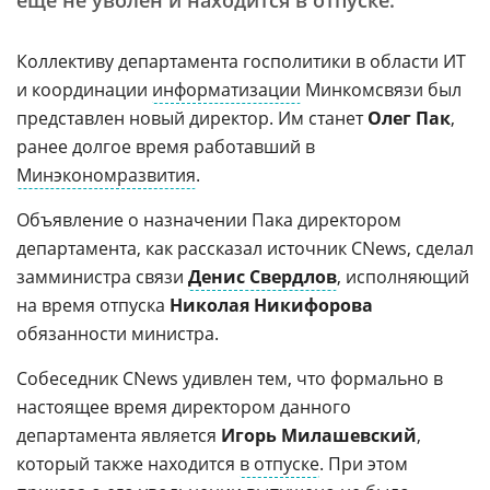
еще не уволен и находится в отпуске.
Коллективу департамента госполитики в области ИТ
и координации
информатизации
Минкомсвязи был
представлен новый директор. Им станет
Олег Пак
,
ранее долгое время работавший в
Минэкономразвития
.
Объявление о назначении Пака директором
департамента, как рассказал источник CNews, сделал
замминистра связи
Денис Свердлов
, исполняющий
на время отпуска
Николая Никифорова
обязанности министра.
Собеседник CNews удивлен тем, что формально в
настоящее время директором данного
департамента является
Игорь Милашевский
,
который также находится
в отпуске
. При этом