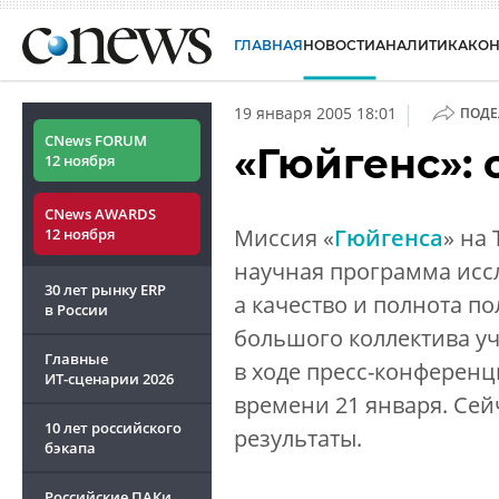
ГЛАВНАЯ
НОВОСТИ
АНАЛИТИКА
КО
|
19 января 2005 18:01
ПОДЕ
CNews FORUM
«Гюйгенс»:
12 ноября
CNews AWARDS
Миссия «
Гюйгенса
» на
12 ноября
научная программа исс
30 лет рынку ERP
а качество и полнота п
в России
большого коллектива у
Главные
в ходе пресс-конференц
ИТ-сценарии
2026
времени 21 января. Се
10 лет российского
результаты.
бэкапа
Российские ПАКи