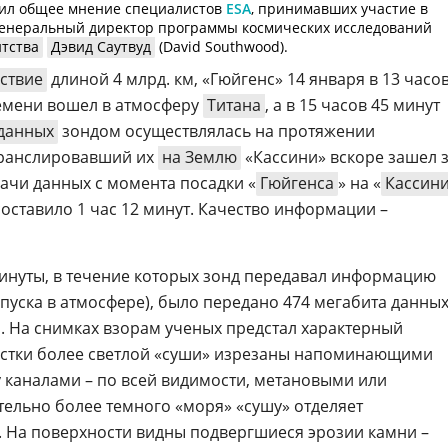
азил общее мнение специалистов
ESA
, принимавших участие в
 генеральный директор программы космических исследований
нтства
Дэвид Саутвуд
(David Southwood).
ствие
длиной 4 млрд. км, «Гюйгенс» 14 января в 13 часо
мени вошел в атмосферу
Титана
, а в 15 часов 45 минут
данных
зондом осуществлялась на протяжении
транслировавший их
на Землю
«Кассини» вскоре зашел 
ачи данных с момента посадки «
Гюйгенса
» на «
Кассин
оставило 1 час 12 минут. Качество информации –
 минуты, в течение которых зонд передавал информацию
пуска в атмосфере), было передано 474 мегабита данных
й
. На снимках взорам ученых предстал характерный
стки более светлой «суши» изрезаны напоминающими
 каналами – по всей видимости, метановыми или
тельно более темного «моря» «сушу» отделяет
. На поверхности видны подвергшиеся эрозии камни –