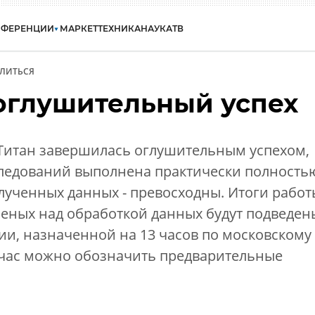
НФЕРЕНЦИИ
МАРКЕТ
ТЕХНИКА
НАУКА
ТВ
ЛИТЬСЯ
 оглушительный успех
 Титан завершилась оглушительным успехом,
ледований выполнена практически полность
олученных данных - превосходны. Итоги работ
ченых над обработкой данных будут подведен
ии, назначенной на 13 часов по московскому
йчас можно обозначить предварительные