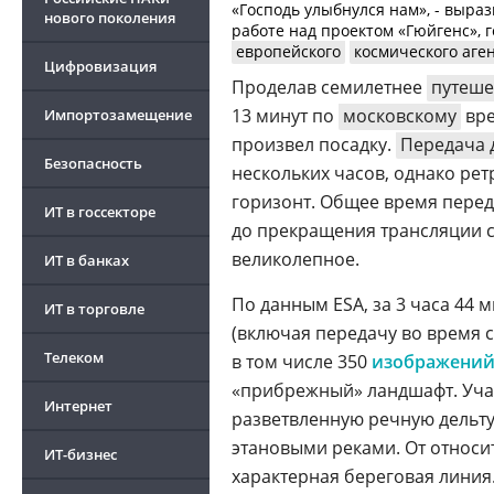
«Господь улыбнулся нам», - выр
нового поколения
работе над проектом «Гюйгенс»,
европейского
космического аге
Цифровизация
Проделав семилетнее
путеше
13 минут по
московскому
вре
Импортозамещение
произвел посадку.
Передача 
Безопасность
нескольких часов, однако ре
горизонт. Общее время перед
ИТ в госсекторе
до прекращения трансляции с
великолепное.
ИТ в банках
По данным ESA, за 3 часа 44
ИТ в торговле
(включая передачу во время с
Телеком
в том числе 350
изображени
«прибрежный» ландшафт. Уча
Интернет
разветвленную речную дельту
этановыми реками. От относи
ИТ-бизнес
характерная береговая линия