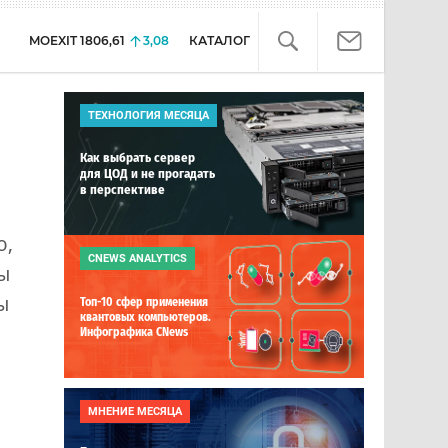
MOEXIT
1806,61
3,08
КАТАЛОГ
ТЕХНОЛОГИЯ МЕСЯЦА
Как выбрать сервер
для ЦОД и не прогадать
в перспективе
ю,
CNEWS ANALYTICS
ы
ы
Топ-10 сфер применения
квантовых компьютеров.
Инфографика CNews
МНЕНИЕ МЕСЯЦА