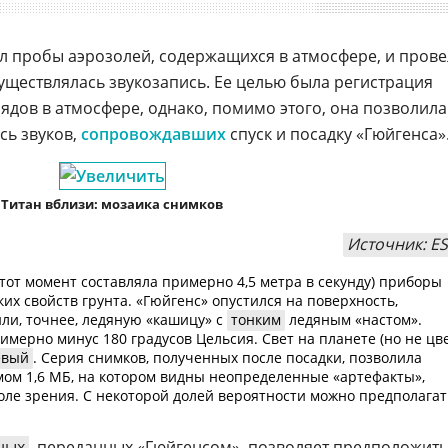
ял пробы аэрозолей, содержащихся в атмосфере, и прове
существлялась звукозапись. Ее целью была регистрация
ядов в атмосфере, однако, помимо этого, она позволила
сь звуков,
сопровождавших
спуск и посадку «Гюйгенса»
Титан вблизи: мозаика снимков
Источник: E
этот момент составляла примерно 4,5 метра в секунду) приборы
их свойств грунта. «Гюйгенс» опустился на поверхность,
и, точнее, ледяную «кашицу» с
тонким
ледяным «настом».
имерно минус 180 градусов Цельсия. Свет на планете (но не цв
евый
. Серия снимков, полученных после посадки, позволила
мом 1,6 МБ, на котором видны неопределенные «артефакты»,
ле зрения. С некоторой долей вероятности можно предполагат
ных
, переданных «Гюйгенсом», позволяет предположить