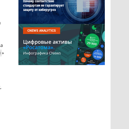
Почему соответствие
стандартам не гарантирует
защиту от киберугроз
в
CNEWS ANALYTICS
Цифровые активы
за
«Росатома».
и
»
Инфографика CNews
,