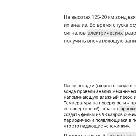
На высотах 125-20 км зонд вз
их анализ. Во время спуска о
сигналов
электрических
разр
получить впечатляющую запи
После посадки (скорость зонда в 
зонда провели анализ механическ
напоминающую влажный песок, ил
Температура на поверхности – пр
ее поверхности!) - красно-
оранж
создать фильм из 98 кадров объе
периодически появляющиеся в по
что это падающие «снежинки».
Первоначальный
анализ дан