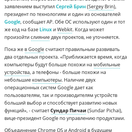
заявлением выступил
Сергей Брин
(
Sergey Brin
),
президент по технологиям и один из основателей
Google
, сообщает AP. Обе ОС используют один и тот
же код на базе
Linux
и
Webkit
. Когда может
произойти
слияние
двух проектов, не уточняется.
Пока же
в Google
считают правильным развивать
два отдельных проекта. «Приближается время, когда
компьютеры будут больше похожи на
мобильные
устройства
, а телефоны - больше похожи на
небольшие
компьютеры
. Наличие двух
операционных систем Google дает как
пользователям, так и производителям устройств
больший выбор и способствует развитию новых
функций», - считает
Сундар Пичаи
(Sundar Pichai),
вице-президент Google по управлению продуктами.
Объединение
Chrome OS
и
Android
в будущем