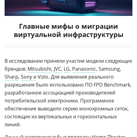
Главные мифы о миграции
виртуальной инфраструктуры
В исследовании приняли участие модели следующих
брендов:
Mitsubishi
,
JVC
,
LG
,
Panasonic
, Samsung,
Sharp
,
Sony и
Vizio. Для выявления реального
разрешения было использовано ПО FPD Benchmark,
разработанное ассоциацией производителей
потребительской электроники. Программное
обеспечение выводило серию монохромных сеток,
состоящих из вертикальных и горизонтальных
линий.
Данный эксперимент был проведен Home Theater