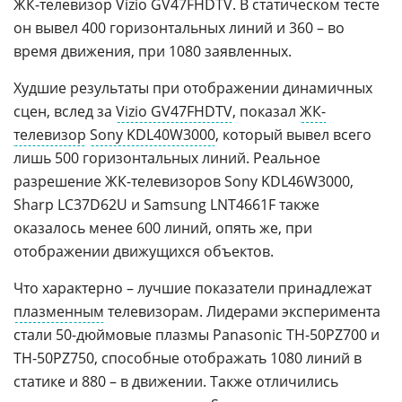
ЖК-телевизор Vizio GV47FHDTV. В статическом тесте
он вывел 400 горизонтальных линий и 360 – во
время движения, при 1080 заявленных.
Худшие результаты при отображении динамичных
сцен, вслед за
Vizio GV47FHDTV
, показал
ЖК-
телевизор
Sony KDL40W3000
, который вывел всего
лишь 500 горизонтальных линий. Реальное
разрешение ЖК-телевизоров Sony KDL46W3000,
Sharp LC37D62U и Samsung LNT4661F также
оказалось менее 600 линий, опять же, при
отображении движущихся объектов.
Что характерно – лучшие показатели принадлежат
плазменным
телевизорам. Лидерами эксперимента
стали 50-дюймовые плазмы Panasonic TH-50PZ700 и
TH-50PZ750, способные отображать 1080 линий в
статике и 880 – в движении. Также отличились