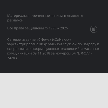
Материалы, помеченные знаком ■, являются
рекламой
Все права защищены © 1995 – 2026
Сетевое издание «CNews» («СиНьюс»)
зарегистрировано Федеральной службой по надзору в
сфере связи, информационных технологий и массовых
коммуникаций 09.11.2018 за номером Эл № ФС77 –
74283