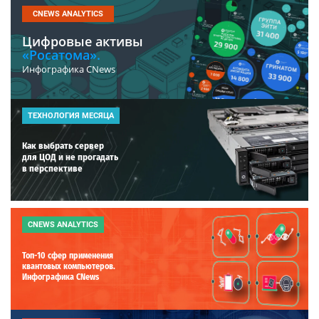
CNEWS ANALYTICS
Цифровые активы
«Росатома».
Инфографика CNews
ТЕХНОЛОГИЯ МЕСЯЦА
Как выбрать сервер
для ЦОД и не прогадать
в перспективе
CNEWS ANALYTICS
Топ-10 сфер применения
квантовых компьютеров.
Инфографика CNews