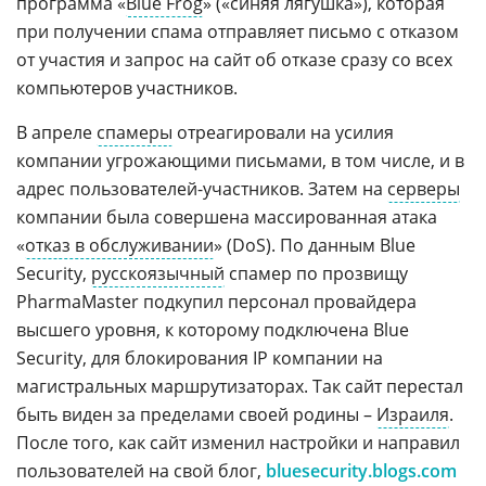
программа «
Blue Frog
» («синяя лягушка»), которая
при получении спама отправляет письмо с отказом
от участия и запрос на сайт об отказе сразу со всех
компьютеров участников.
В апреле
спамеры
отреагировали на усилия
компании угрожающими письмами, в том числе, и в
адрес пользователей-участников. Затем на
серверы
компании была совершена массированная атака
«
отказ в обслуживании
» (DoS). По данным Blue
Security,
русскоязычный
спамер по прозвищу
PharmaMaster подкупил персонал провайдера
высшего уровня, к которому подключена Blue
Security, для блокирования IP компании на
магистральных маршрутизаторах. Так сайт перестал
быть виден за пределами своей родины –
Израиля
.
После того, как сайт изменил настройки и направил
пользователей на свой блог,
bluesecurity.blogs.com