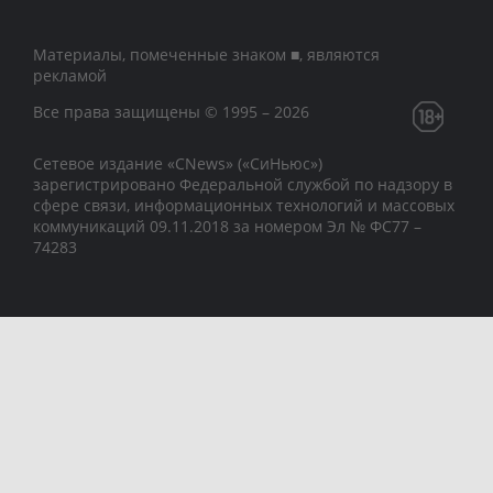
Материалы, помеченные знаком ■, являются
рекламой
Все права защищены © 1995 – 2026
Сетевое издание «CNews» («СиНьюс»)
зарегистрировано Федеральной службой по надзору в
сфере связи, информационных технологий и массовых
коммуникаций 09.11.2018 за номером Эл № ФС77 –
74283