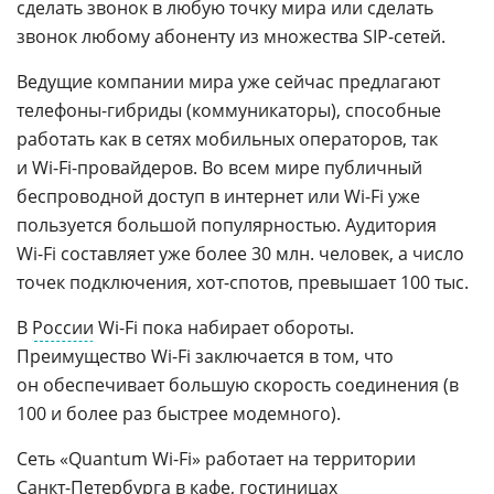
сделать звонок в любую точку мира или сделать
звонок любому абоненту из множества
SIP-сетей
.
Ведущие компании мира уже сейчас предлагают
телефоны-гибриды
(коммуникаторы), способные
работать как в сетях мобильных операторов, так
и
Wi-Fi
-провайдеров. Во всем мире публичный
беспроводной доступ в интернет или
Wi-Fi
уже
пользуется большой популярностью. Аудитория
Wi-Fi
составляет уже более 30 млн. человек, а число
точек подключения,
хот-спотов
, превышает 100 тыс.
В
России
Wi-Fi
пока набирает обороты.
Преимущество
Wi-Fi
заключается в том, что
он обеспечивает большую скорость соединения (в
100 и более раз быстрее модемного).
Сеть «Quantum
Wi-Fi
» работает на территории
Санкт-Петербурга
в кафе, гостиницах