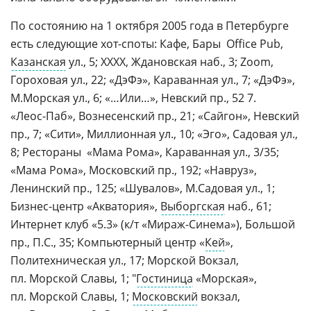
По состоянию на 1 октября 2005 года в Петербурге
есть следующие
хот-споты
: Кафе, Бары  Office Pub,
Казанская
ул., 5; ХХХХ, Ждановская наб., 3; Zoom,
Гороховая ул., 22; «ДэФэ», Караванная ул., 7; «ДэФэ»,
М.Морская ул., 6; «…Или…», Невский пр., 52 7.
«
Леос-Паб
», Вознесенский пр., 21; «Сайгон», Невский
пр., 7; «Сити», Миллионная ул., 10; «Эго», Садовая ул.,
8; Рестораны  «Мама Рома», Караванная ул., 3/35;
«Мама Рома», Московский пр., 192; «Навруз»,
Ленинский пр., 125; «Шувалов», М.Садовая ул., 1;
Бизнес-центр
«Акватория»,
Выборгская
наб., 61;
Интернет клуб «5.3» (к/т «
Мираж-Синема
»), Большой
пр., П.С., 35; Компьютерный центр «
Кей
»,
Политехническая ул., 17; Морской Вокзал,
пл. Морской Славы, 1; "
Гостиница
«Морская»,
пл. Морской Славы, 1;
Московский
вокзал,