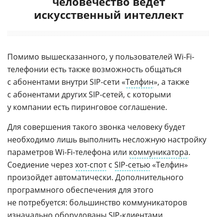
человечество ведет
искусственный интеллект
Помимо вышесказанного, у пользователей
Wi-Fi
-
телефонии есть также возможность общаться
с абонентами внутри
SIP-сети
«
Телфин
», а также
с абонентами других
SIP-сетей
, с которыми
у компании есть пиринговое соглашение.
Для совершения такого звонка человеку будет
необходимо лишь выполнить несложную настройку
параметров
Wi-Fi
-телефона или
коммуникатора
.
Соедиение через
хот-спот
с
SIP-сетью
«Телфин»
произойдет автоматически. Дополнительного
программного обеспечения для этого
не потребуется: большинство коммуникаторов
изначально оборудованы
SIP-клиентами
.