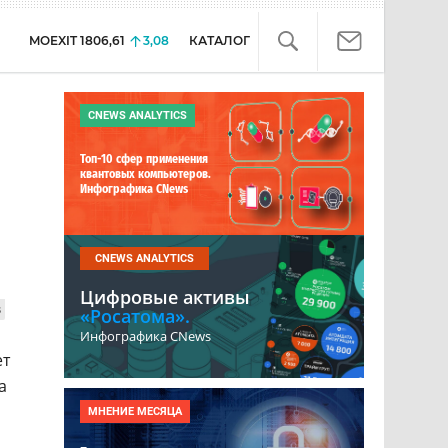
MOEXIT
1806,61
3,08
КАТАЛОГ
CNEWS ANALYTICS
Топ-10 сфер применения
квантовых компьютеров.
Инфографика CNews
CNEWS ANALYTICS
Цифровые активы
в
«Росатома».
Инфографика CNews
ет
а
МНЕНИЕ МЕСЯЦА