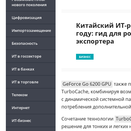
нового поколения
Цифровизация
Китайский ИТ-р
Импортозамещение
году: гид для р
экспортера
Безопасность
ИТ в госсекторе
БИЗНЕС
ИТ в банках
ИТ в торговле
GeForce Go 6200 GPU
также п
TurboCache, комбинируя воз
Телеком
с динамической системной п
потребления дополнительной
Интернет
Сочетание технологии
Turbo
ИТ-бизнес
решение для тонких и легких