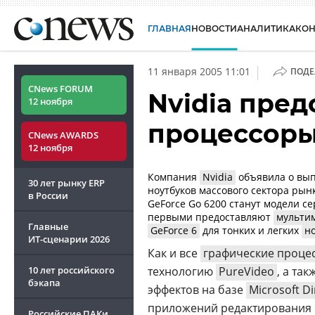
ГЛАВНАЯ
НОВОСТИ
АНАЛИТИКА
КО
|
11 января 2005 11:01
ПОДЕ
CNews FORUM
Nvidia пре
12 ноября
процессоры
CNews AWARDS
12 ноября
Компания
Nvidia
объявила о вып
30 лет рынку ERP
ноутбуков массового сектора рын
в России
GeForce Go 6200 станут модели с
первыми предоставляют
мульти
Главные
GeForce 6
для тонких и легких
н
ИТ-сценарии
2026
Как и все
графические проце
10 лет российского
технологию
PureVideo
, а та
бэкапа
эффектов на базе
Microsoft Di
приложений редактирования 
Российские ПАКи