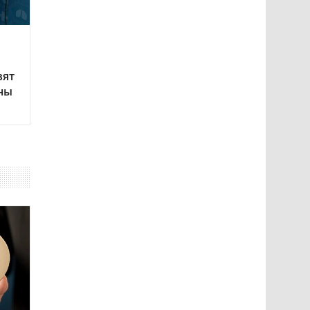
вят
ны