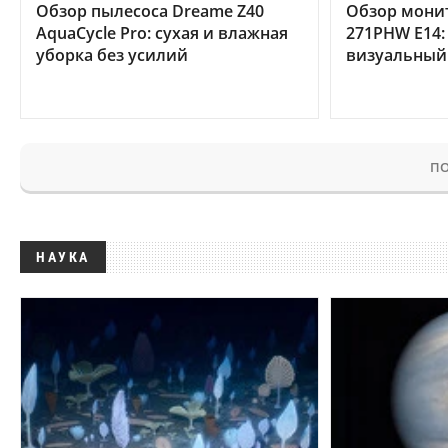
Обзор пылесоса Dreame Z40
Обзор мони
AquaCycle Pro: сухая и влажная
271PHW E14:
уборка без усилий
визуальный
ПО
НАУКА