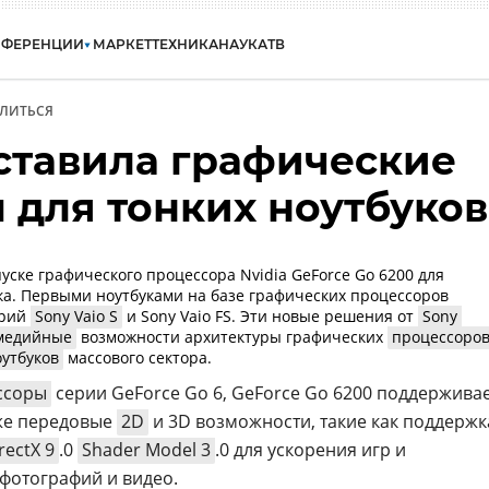
НФЕРЕНЦИИ
МАРКЕТ
ТЕХНИКА
НАУКА
ТВ
ЛИТЬСЯ
дставила графические
 для тонких ноутбуков
уске графического процессора Nvidia GeForce Go 6200 для
ка. Первыми ноутбуками на базе графических процессоров
ерий
Sony Vaio S
и Sony Vaio FS. Эти новые решения от
Sony
медийные
возможности архитектуры графических
процессоро
оутбуков
массового сектора.
ссоры
серии GeForce Go 6, GeForce Go 6200 поддержива
кже передовые
2D
и 3D возможности, такие как поддержк
rectX 9
.0
Shader Model 3
.0 для ускорения игр и
фотографий и видео.