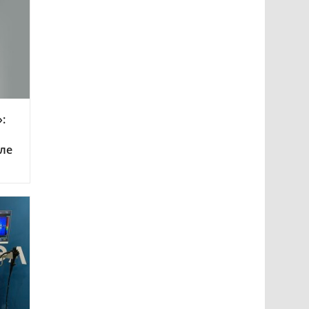
:
еле