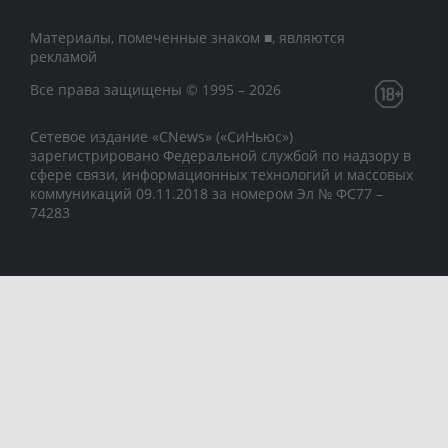
Материалы, помеченные знаком ■, являются
рекламой
Все права защищены © 1995 – 2026
Сетевое издание «CNews» («СиНьюс»)
зарегистрировано Федеральной службой по надзору в
сфере связи, информационных технологий и массовых
коммуникаций 09.11.2018 за номером Эл № ФС77 –
74283