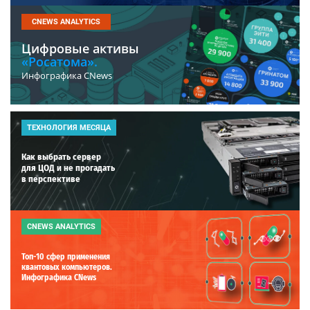
CNEWS ANALYTICS
Цифровые активы
«Росатома».
Инфографика CNews
ТЕХНОЛОГИЯ МЕСЯЦА
Как выбрать сервер
для ЦОД и не прогадать
в перспективе
CNEWS ANALYTICS
Топ-10 сфер применения
квантовых компьютеров.
Инфографика CNews