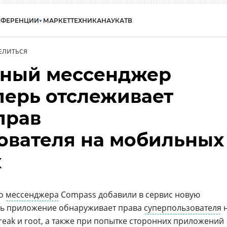
НФЕРЕНЦИИ
МАРКЕТ
ТЕХНИКА
НАУКА
ТВ
ЕЛИТЬСЯ
вный мессенджер
перь отслеживает
прав
ователя на мобильных
х
го
мессенджера
Compass добавили в сервис новую
рь приложение обнаруживает права
суперпользователя
break
и root, а также при попытке сторонних приложений