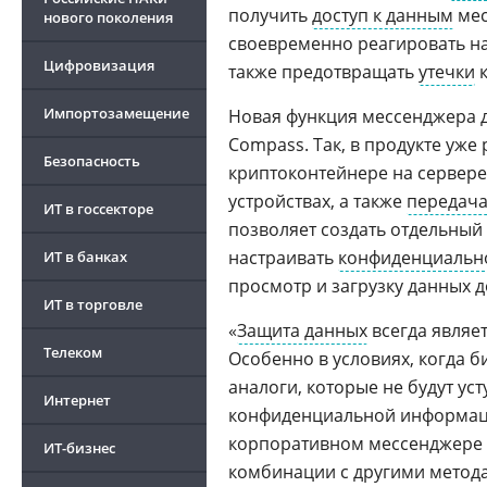
получить
доступ к данным
мес
нового поколения
своевременно реагировать н
Цифровизация
также предотвращать
утечки
к
Импортозамещение
Новая функция мессенджера 
Compass. Так, в продукте уж
Безопасность
криптоконтейнере на сервере
устройствах, а также
передача
ИТ в госсекторе
позволяет создать отдельный
настраивать
конфиденциальн
ИТ в банках
просмотр и загрузку данных 
ИТ в торговле
«
Защита данных
всегда являе
Телеком
Особенно в условиях, когда 
аналоги, которые не будут ус
Интернет
конфиденциальной информаци
корпоративном мессенджере 
ИТ-бизнес
комбинации с другими мето