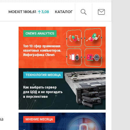
MOEXIT
1806,61
3,08
КАТАЛОГ
CNEWS ANALYTICS
Топ-10 сфер применения
квантовых компьютеров.
Инфографика CNews
ТЕХНОЛОГИЯ МЕСЯЦА
Как выбрать сервер
для ЦОД и не прогадать
в перспективе
на
МНЕНИЕ МЕСЯЦА