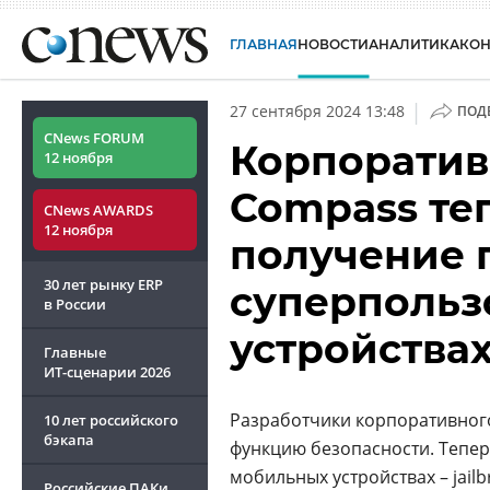
ГЛАВНАЯ
НОВОСТИ
АНАЛИТИКА
КО
|
27 сентября 2024 13:48
ПОД
CNews FORUM
Корпорати
12 ноября
Compass те
CNews AWARDS
12 ноября
получение 
30 лет рынку ERP
суперпольз
в России
устройства
Главные
ИТ-сценарии
2026
Разработчики корпоративно
10 лет российского
бэкапа
функцию безопасности. Тепе
мобильных устройствах –
jail
Российские ПАКи