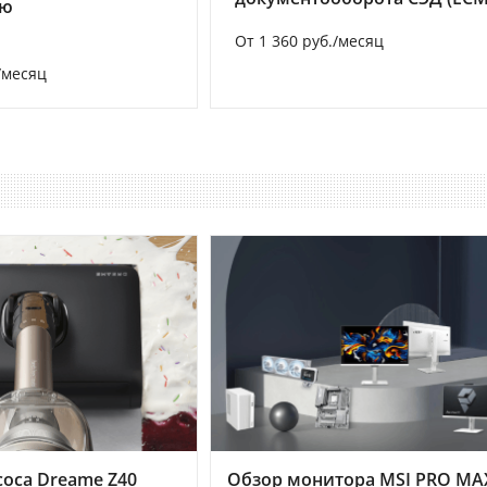
ию
От 1 360 руб./месяц
/месяц
оса Dreame Z40
Обзор монитора MSI PRO MA