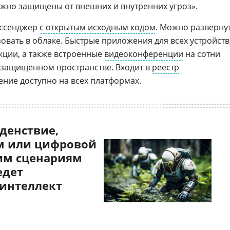
жно защищены от внешних и внутренних угроз».
ессенджер
с открытым исходным кодом
. Можно разверну
зовать
в облаке
. Быстрые приложения для всех устройств
акции, а также встроенные
видеоконференции
на сотни
 защищенном пространстве. Входит в
реестр
ение доступно на всех платформах.
денствие,
 или цифровой
им сценариям
едет
 интеллект