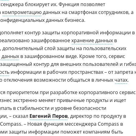
сенджера блокирует их. Функция позволяет
а
компрометацию
данных на смартфонах сотрудников, а
онфиденциальных данных бизнеса.
дополняет контур защиты корпоративной информации в
е реализовано зашифрованное
хранение данных
в
, дополнительный слой защиты на пользовательских
 данных
в зашифрованном виде. Кроме того, сервис
 защищенный контур для внешних пользователей и гибк
ость
информации в рабочих пространствах – от запрета 
до отключения возможности общаться в личных
чатах
.
тся приоритетом при разработке корпоративного сервис
бизнес экстренно меняет привычные продукты и ищет
тупать в стабильности и уровне безопасности
и, – сказал
Евгений Перов
, директор по продукту в
Compass. – Новая функция мессенджера Compass в
дами защиты информации поможет компаниям быть