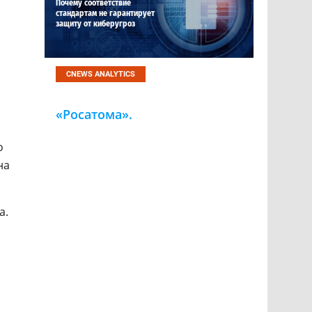
Почему соответствие
стандартам не гарантирует
защиту от киберугроз
CNEWS ANALYTICS
Цифровые активы
«Росатома».
Инфографика CNews
о
на
а.