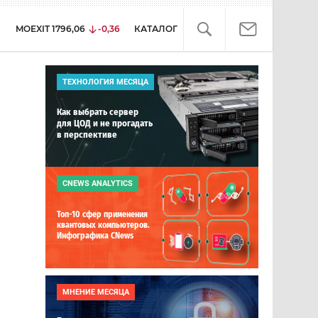
MOEXIT
1796,06
-0,36
КАТАЛОГ
ТЕХНОЛОГИЯ МЕСЯЦА
Как выбрать сервер
для ЦОД и не прогадать
в перспективе
CNEWS ANALYTICS
Топ-10 сфер применения
квантовых компьютеров.
Инфографика CNews
МНЕНИЕ МЕСЯЦА