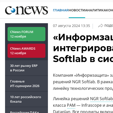
ГЛАВНАЯ
НОВОСТИ
АНАЛИТИКА
КО
|
07 августа 2024 13:35
ПОДЕ
CNews FORUM
«Информзащ
12 ноября
интегриров
CNews AWARDS
12 ноября
Softlab в с
30 лет рынку ERP
в России
Компания «Информзащита» за
Главные
решений NGR Softlab. В рамка
ИТ-сценарии
2026
линейку технологических про
10 лет российского
Линейка решений
NGR Softlab
бэкапа
класса
PAM
— Infrascope и ан
Dataplan
. Все продукты включ
Российские ПАКи