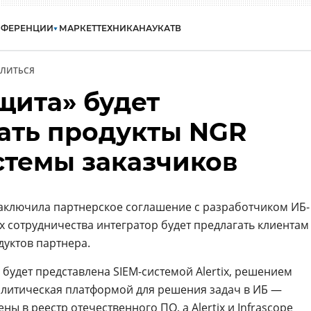
НФЕРЕНЦИИ
МАРКЕТ
ТЕХНИКА
НАУКА
ТВ
ЛИТЬСЯ
ита» будет
ать продукты NGR
истемы заказчиков
ключила партнерское соглашение с разработчиком ИБ-
х сотрудничества интегратор будет предлагать клиентам
дуктов партнера.
будет представлена SIEM-системой Alertix, решением
алитическая платформой для решения задач в ИБ —
ены в реестр отечественного ПО, а
Alertix
и
Infrascope