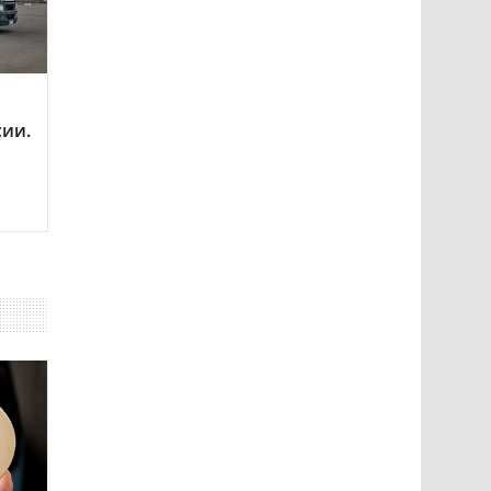
сии.
о