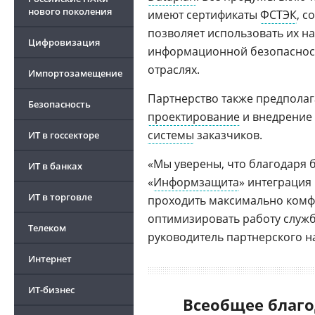
нового поколения
имеют сертификаты
ФСТЭК
, с
позволяет использовать их н
Цифровизация
информационной безопасност
отраслях.
Импортозамещение
Партнерство также предполаг
Безопасность
проектирование
и внедрение
системы
заказчиков.
ИТ в госсекторе
«Мы уверены, что благодаря 
ИТ в банках
«
Информзащита
» интеграция
ИТ в торговле
проходить максимально комфо
оптимизировать работу служб
Телеком
руководитель партнерского н
Интернет
ИТ-бизнес
Всеобщее благо