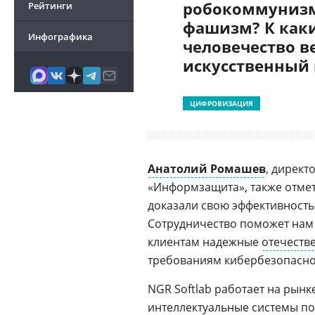
робокоммунизм
Рейтинги
фашизм? К как
Инфографика
человечество в
искусственный
ЦИФРОВИЗАЦИЯ
Анатолий Ромашев
, дирек
«Информзащита», также отмет
доказали свою эффективность
Сотрудничество поможет нам
клиентам надежные
отечеств
требованиям кибербезопасност
NGR Softlab работает на рынк
интеллектуальные системы по