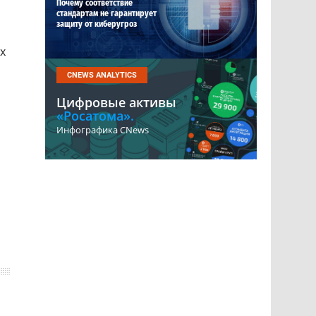
Почему соответствие
стандартам не гарантирует
защиту от киберугроз
х
CNEWS ANALYTICS
Цифровые активы
«Росатома».
Инфографика CNews