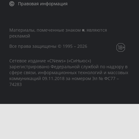
Правовая информация
Материалы, помеченные знаком ■, являются
рекламой
Все права защищены © 1995 – 2026
Сетевое издание «CNews» («СиНьюс»)
зарегистрировано Федеральной службой по надзору в
сфере связи, информационных технологий и массовых
коммуникаций 09.11.2018 за номером Эл № ФС77 –
74283