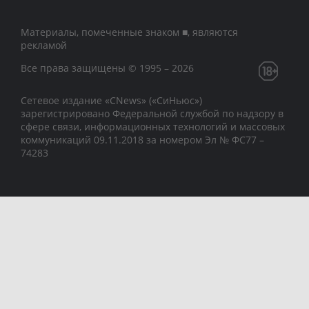
Материалы, помеченные знаком ■, являются
рекламой
Все права защищены © 1995 – 2026
Сетевое издание «CNews» («СиНьюс»)
зарегистрировано Федеральной службой по надзору в
сфере связи, информационных технологий и массовых
коммуникаций 09.11.2018 за номером Эл № ФС77 –
74283