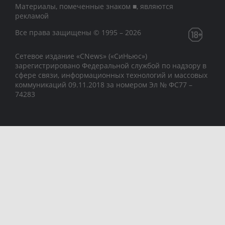
Материалы, помеченные знаком ■, являются
рекламой
Все права защищены © 1995 – 2026
Сетевое издание «CNews» («СиНьюс»)
зарегистрировано Федеральной службой по надзору в
сфере связи, информационных технологий и массовых
коммуникаций 09.11.2018 за номером Эл № ФС77 –
74283