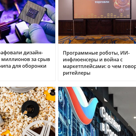
рафовали дизайн-
Программные роботы, ИИ-
0 миллионов за срыв
инфлюенсеры и война с
чипа для оборонки
маркетплейсами: о чем гово
ритейлеры