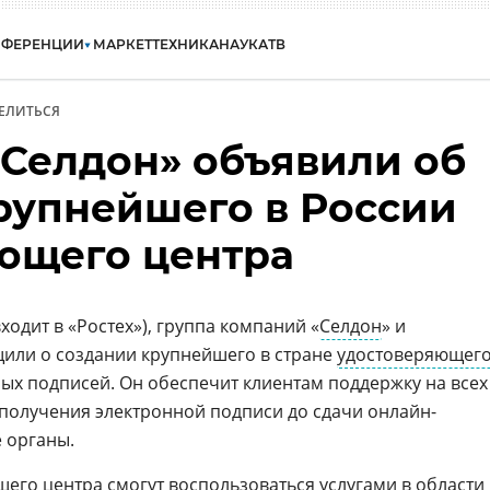
НФЕРЕНЦИИ
МАРКЕТ
ТЕХНИКА
НАУКА
ТВ
ЕЛИТЬСЯ
«Селдон» объявили об
рупнейшего в России
ющего центра
ходит в «Ростех»), группа компаний «
Селдон
» и
или о создании крупнейшего в стране
удостоверяющег
ых подписей. Он обеспечит клиентам поддержку на всех
 получения электронной подписи до сдачи онлайн-
 органы.
щего центра
смогут воспользоваться услугами в области