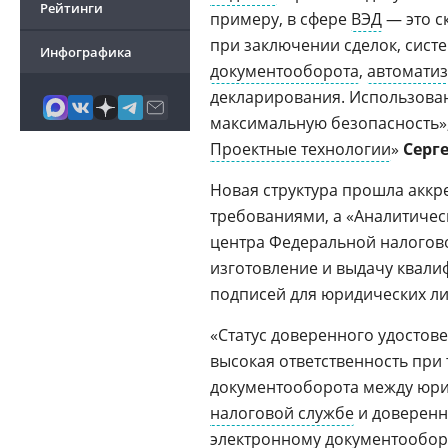
Рейтинги
примеру, в сфере
ВЭД
— это с
при заключении сделок, сист
Инфографика
документооборота
,
автомати
декларирования. Использован
максимальную безопасность»,
Проектные технологии
»
Серг
Новая структура прошла акк
требованиями, а «Аналитичес
центра Федеральной налогово
изготовление и выдачу квал
подписей для юридических ли
«Статус доверенного удосто
высокая ответственность при
документооборота между юр
налоговой службе
и доверенн
электронному документооборо