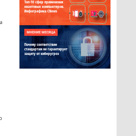
Топ-10 сфер применения
квантовых компьютеров.
Инфографика CNews
а
МНЕНИЕ МЕСЯЦА
Почему соответствие
стандартам не гарантирует
защиту от киберугроз
о