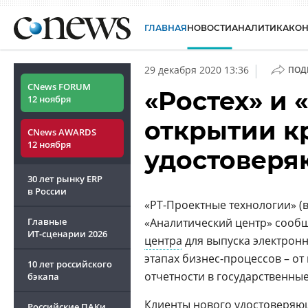
ГЛАВНАЯ
НОВОСТИ
АНАЛИТИКА
КО
|
29 декабря 2020 13:36
ПОД
CNews FORUM
«Ростех» и 
12 ноября
открытии к
CNews AWARDS
12 ноября
удостоверя
30 лет рынку ERP
в России
«РТ-Проектные технологии» (в
Главные
«Аналитический центр» сообщ
ИТ-сценарии
2026
центра
для выпуска электронн
этапах бизнес-процессов – от
10 лет российского
отчетности в государственные
бэкапа
Клиенты нового
удостоверяю
Российские ПАКи