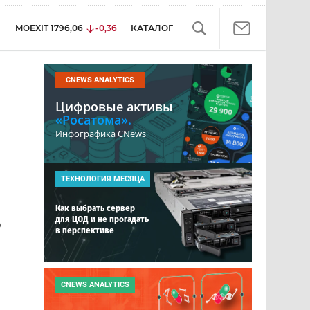
MOEXIT
1796,06
-0,36
КАТАЛОГ
CNEWS ANALYTICS
Цифровые активы
«Росатома».
Инфографика CNews
ТЕХНОЛОГИЯ МЕСЯЦА
Как выбрать сервер
для ЦОД и не прогадать
о
в перспективе
CNEWS ANALYTICS