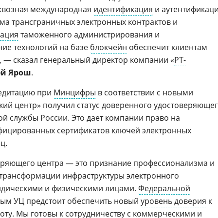
квозная международная
идентификация
и аутентификац
ема трансграничных электронных контрактов и
зация
таможенного администрирования и
ие технологий на базе
блокчейн
обеспечит клиентам
 — сказал генеральный директор компании «
РТ-
ей Ярош
.
редитацию при
Минцифры
в соответствии с новыми
кий центр» получил статус доверенного удостоверяюще
й службы России. Это дает компании право на
ифицированных сертификатов ключей электронных
ц.
веряющего центра — это признание профессионализма и
 трансформации инфраструктуры электронного
идическими и физическими лицами.
Федеральной
ым УЦ предстоит обеспечить новый
уровень доверия
к
ту. Мы готовы к сотрудничеству с коммерческими и