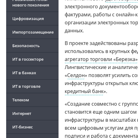
нового поколения
электронного документооборо
фактурами, работы с онлайн-к
Цифровизация
организации электронных тор
данных.
Импортозамещение
В проекте задействованы раз
Безопасность
использовались в крупных фе
агрегатор торговли «Березка»
ИТ в госсекторе
Лингвистические и аналитиче
ИТ в банках
«
Селдон
» позволят усилить 
инфраструктуры открытых клю
ИТ в торговле
кредитный банк
».
Телеком
«Создание совместно с групп
становится еще одним шаго
Интернет
инфраструктуры в масштабах в
ИТ-бизнес
всем цифровым услугам для п
подписи
и работа с документ