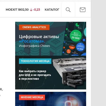
MOEXIT
1802,50
-0,23
КАТАЛОГ
CNEWS ANALYTICS
Цифровые активы
«Росатома».
Инфографика CNews
ТЕХНОЛОГИЯ МЕСЯЦА
Как выбрать сервер
для ЦОД и не прогадать
в перспективе
я,
о
МНЕНИЕ МЕСЯЦА