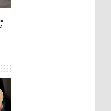
 по
ои