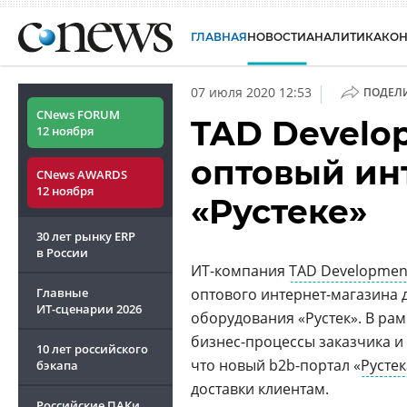
ГЛАВНАЯ
НОВОСТИ
АНАЛИТИКА
КО
|
07 июля 2020 12:53
ПОДЕЛ
CNews FORUM
TAD Develo
12 ноября
оптовый ин
CNews AWARDS
12 ноября
«Рустеке»
30 лет рынку ERP
в России
ИТ-компания
TAD Developmen
Главные
оптового интернет-магазина 
ИТ-сценарии
2026
оборудования «Рустек». В ра
бизнес-процессы заказчика и
10 лет российского
что новый b2b-портал «
Рустек
бэкапа
доставки клиентам.
Российские ПАКи