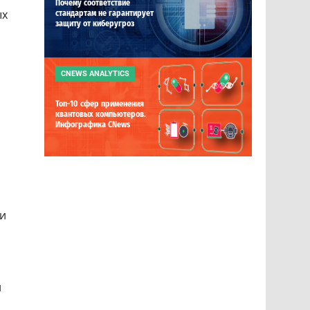
Почему соответствие
ых
стандартам не гарантирует
защиту от киберугроз
CNEWS ANALYTICS
Топ-10 сфер применения
квантовых компьютеров.
Инфографика CNews
ли
и