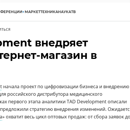
НФЕРЕНЦИИ
МАРКЕТ
ТЕХНИКА
НАУКА
ТВ
ИТЬСЯ
pment внедряет
тернет-магазин в
t
начала проект по цифровизации бизнеса и внедрению
для российского дистрибутора медицинского
мках первого этапа аналитики TAD Development описали
 предложили стратегию внедрения изменений. Ожидаетс
а
» охватит весь цикл оптовых продаж: от сбора заявок д