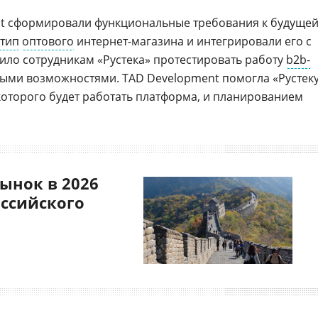
t сформировали функциональные требования к будуще
тип
оптового
интернет-магазина и интегрировали его с
лило сотрудникам «Рустека» протестировать работу
b2b-
выми возможностями. TAD Development помогла «Рустек
которого будет работать платформа, и планированием
ынок в 2026
оссийского