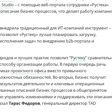
 Studio
– с помощью веб-портала сотрудники «Рустека»
 описание бизнес-процессов, что делает работу компан
 внедрила традиционный для ИТ-компаний инструмент –
о позволит «Рустеку» лучше планировать загрузку,
исполнения задач по внедрению b2b-портала и
дходов и лучших практик позволит “
Рустеку
” сравнитель
способу организации работы. В первую очередь речь
амках
проектного офиса
вместо привычного
жностных обязанностей. Во-вторых, бизнес получит
результатов деятельности и ключевых операционных
ованных описаний бизнес-процессов в общепринятом
но управлять изменениями и поддерживать эти описани
казал
Тарас Федоров
, генеральный директор TAD