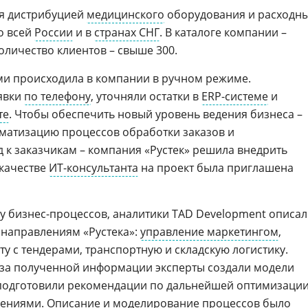
ся дистрибуцией
медицинского
оборудования и расходн
о всей
России
и в
странах СНГ
. В каталоге компании –
количество клиентов – свыше 300.
ами происходила в компании в ручном режиме.
явки
по телефону
, уточняли остатки в
ERP-системе
и
те
. Чтобы обеспечить новый уровень ведения бизнеса –
матизацию процессов обработки заказов и
к заказчикам – компания «Рустек» решила внедрить
 качестве
ИТ-консультанта
на проект была приглашена
у бизнес-процессов, аналитики TAD Development описа
 направлениям «Рустека»:
управление маркетингом
,
у с тендерами, транспортную и складскую логистику.
иза полученной информации эксперты создали модели
 подготовили рекомендации по дальнейшей оптимизаци
нениями
. Описание и моделирование процессов было