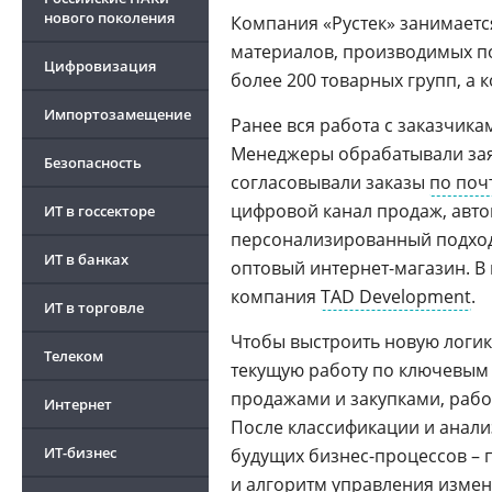
нового поколения
Компания «Рустек» занимает
материалов, производимых п
Цифровизация
более 200 товарных групп, а 
Импортозамещение
Ранее вся работа с заказчик
Менеджеры обрабатывали за
Безопасность
согласовывали заказы
по поч
цифровой канал продаж, авто
ИТ в госсекторе
персонализированный подход 
ИТ в банках
оптовый интернет-магазин. В
компания
TAD Development
.
ИТ в торговле
Чтобы выстроить новую логик
Телеком
текущую работу по ключевым
продажами и закупками, работ
Интернет
После классификации и анал
ИТ-бизнес
будущих бизнес-процессов –
и алгоритм
управления изме