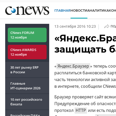
ГЛАВНАЯ
НОВОСТИ
АНАЛИТИКА
КО
|
13 сентября 2016 10:23
ПО
CNews FORUM
«Яндекс.Бр
12 ноября
защищать б
CNews AWARDS
12 ноября
«
Яндекс.Браузер
» теперь со
30 лет рынку ERP
в России
расплатиться банковской кар
часть технологии активной за
Главные
в интернете, сообщили CNews 
ИТ-сценарии
2026
Браузер проверяет сайт всяки
10 лет российского
Предупреждение об опасност
бэкапа
протокол
HTTP
или есть подо
Российские ПАКи