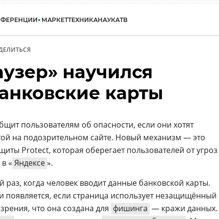
НФЕРЕНЦИИ
МАРКЕТ
ТЕХНИКА
НАУКА
ТВ
ДЕЛИТЬСЯ
аузер» научился
анковские карты
общит пользователям об опасности, если они хотят
той на подозрительном сайте. Новый механизм — это
щиты Protect, которая оберегает пользователей от угроз
в «
Яндексе
».
й раз, когда человек вводит данные банковской карты.
и появляется, если страница использует незащищённый
зрения, что она создана для
фишинга
— кражи данных.