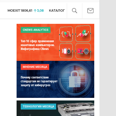
MOEXIT
1806,61
3,08
КАТАЛОГ
CNEWS ANALYTICS
Топ-10 сфер применения
квантовых компьютеров.
Инфографика CNews
МНЕНИЕ МЕСЯЦА
Почему соответствие
стандартам не гарантирует
защиту от киберугроз
ТЕХНОЛОГИЯ МЕСЯЦА