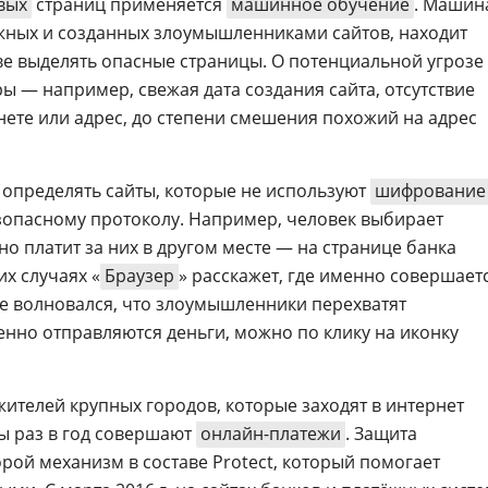
вых
страниц применяется
машинное обучение
. Машин
жных и созданных злоумышленниками сайтов, находит
ове выделять опасные страницы. О потенциальной угрозе
ы — например, свежая дата создания сайта, отсутствие
рнете или адрес, до степени смешения похожий на адрес
 определять сайты, которые не используют
шифрование
зопасному протоколу. Например, человек выбирает
 но платит за них в другом месте — на странице банка
их случаях «
Браузер
» расскажет, где именно совершает
не волновался, что злоумышленники перехватят
енно отправляются деньги, можно по клику на иконку
 жителей крупных городов, которые заходят в интернет
бы раз в год совершают
онлайн-платежи
. Защита
орой механизм в составе Protect, который помогает