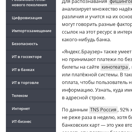
Для распознавания
фишинго
нового поколения
анализирует множество надё
различия и учится на их осн
Цифровизация
могут говорить разные фактор
Импортозамещение
ссылок на этот ресурс в инте
какого-нибудь банка.
Безопасность
«Яндекс.Браузер» также умеет
ИТ в госсекторе
но принимают платежи по бе
билеты на сайте
кинотеатра
,
ИТ в банках
или платёжной системы. В так
оплата, чтобы пользователь 
ИТ в торговле
информацию. Узнать, куда им
Телеком
в адресной строке.
Интернет
По данным
TNS Россия
, 92%
не реже раза в неделю, хотя 
ИТ-бизнес
банковских карт — это уже вт