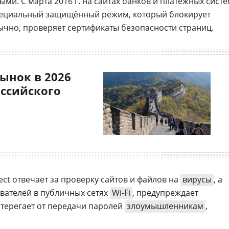
ыми. С марта 2016 г. на сайтах банков и платёжных сист
пециальный защищённый режим, который блокирует
ычно, проверяет сертификаты безопасности страниц.
ынок в 2026
оссийского
ct отвечает за проверку сайтов и файлов на
вирусы
, а
вателей в публичных сетях
Wi-Fi
, предупреждает
стерегает от передачи паролей
злоумышленникам
,