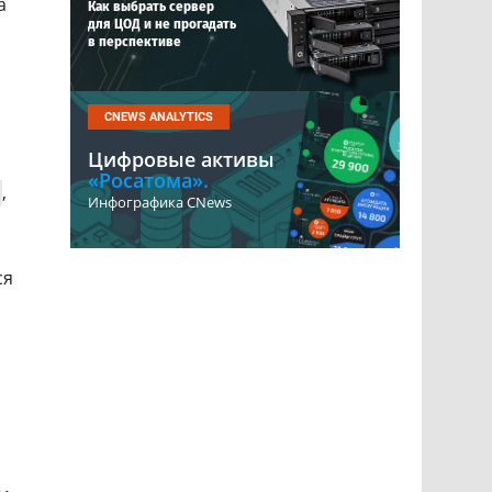
а
Как выбрать сервер
для ЦОД и не прогадать
в перспективе
CNEWS ANALYTICS
Цифровые активы
«Росатома».
,
Инфографика CNews
ся