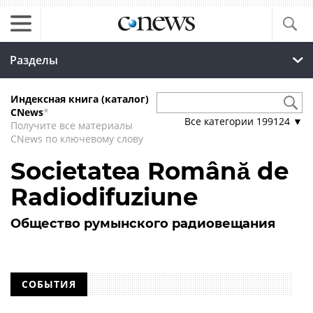
Разделы
Индексная книга (каталог)
CNews
*
Все категории
199124
▼
Получите все материалы
CNews по ключевому слову
Societatea Română de
Radiodifuziune
Общество румынского радиовещания
СОБЫТИЯ