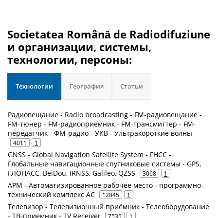
Societatea Română de Radiodifuziune
и организации, системы,
технологии, персоны:
Технологии
География
Статьи
Радиовещание - Radio broadcasting - FM-радиовещание -
FM-тюнер - FM-радиоприемник - FM-трансмиттер - FM-
передатчик - ФМ-радио - УКВ - Ультракороткие волны
4011
1
GNSS - Global Navigation Satellite System - ГНСС -
Глобальные навигационные спутниковые системы - GPS,
ГЛОНАСС, BeiDou, IRNSS, Galileo, QZSS
3068
1
АРМ - Автоматизированное рабочее место - программно-
технический комплекс АС
12845
1
Телевизор - Телевизионный приёмник - Телеоборудование
- ТВ-приемник - TV Receiver
7535
1