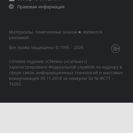
Правовая информация
Материалы, помеченные знаком ■, являются
рекламой
Все права защищены © 1995 – 2026
Сетевое издание «CNews» («СиНьюс»)
зарегистрировано Федеральной службой по надзору в
сфере связи, информационных технологий и массовых
коммуникаций 09.11.2018 за номером Эл № ФС77 –
74283