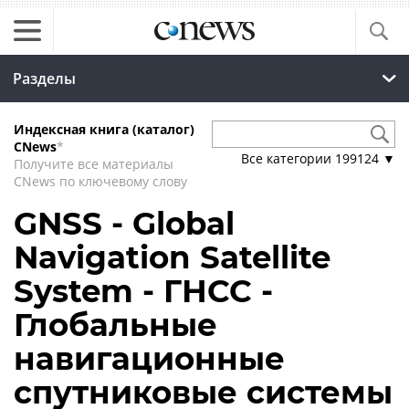
Разделы
Индексная книга (каталог)
CNews
*
Все категории
199124
▼
Получите все материалы
CNews по ключевому слову
GNSS - Global
Navigation Satellite
System - ГНСС -
Глобальные
навигационные
спутниковые системы