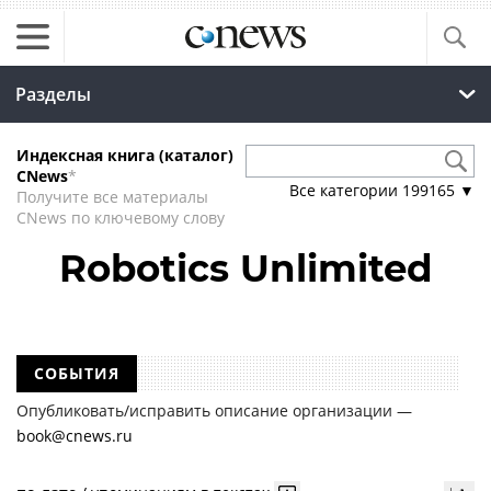
Разделы
Индексная книга (каталог)
CNews
*
Все категории
199165
▼
Получите все материалы
CNews по ключевому слову
Robotics Unlimited
СОБЫТИЯ
Опубликовать/исправить описание организации —
book@cnews.ru