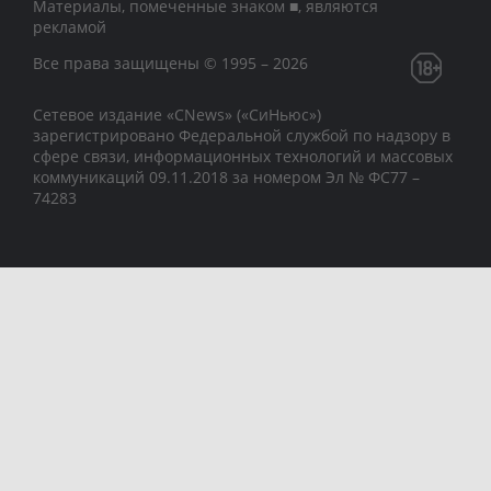
Материалы, помеченные знаком ■, являются
рекламой
Все права защищены © 1995 – 2026
Сетевое издание «CNews» («СиНьюс»)
зарегистрировано Федеральной службой по надзору в
сфере связи, информационных технологий и массовых
коммуникаций 09.11.2018 за номером Эл № ФС77 –
74283