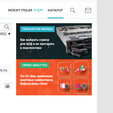
MOEXIT
1752,69
0,17
КАТАЛОГ
ТЕХНОЛОГИЯ МЕСЯЦА
9002
▼
Как выбрать сервер
для ЦОД и не прогадать
в перспективе
CNEWS ANALYTICS
s.ru
Топ-10 сфер применения
квантовых компьютеров.
Инфографика CNews