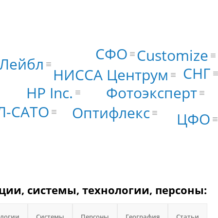
СФО
Customize
 Лейбл
СНГ
НИССА Центрум
HP Inc.
Фотоэксперт
Л-САТО
Оптифлекс
ЦФО
ции, системы, технологии, персоны:
ологии
Системы
Персоны
География
Статьи