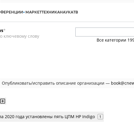
НФЕРЕНЦИИ
МАРКЕТ
ТЕХНИКА
НАУКА
ТВ
ws
*
о ключевому слову
Все категории
19
Опубликовать/исправить описание организации —
book@cnew
ла 2020 года установлены пять ЦПМ HP Indigo
1