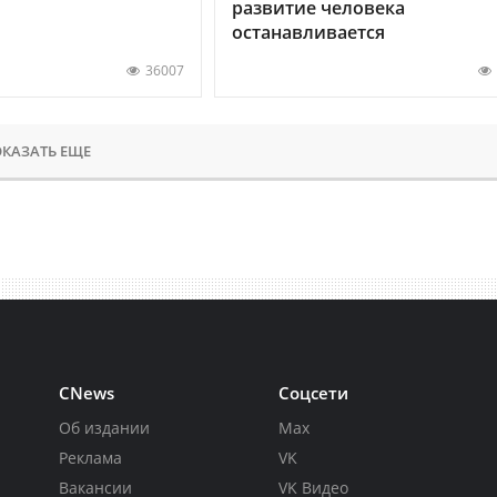
развитие человека
останавливается
36007
КАЗАТЬ ЕЩЕ
CNews
Соцсети
Об издании
Max
Реклама
VK
Вакансии
VK Видео