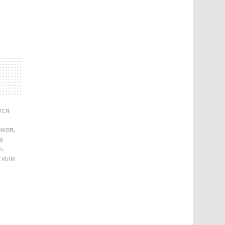
тся
ков,
а
ь
 или