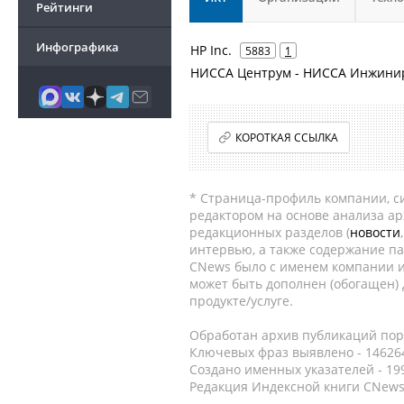
Рейтинги
Инфографика
HP Inc.
5883
1
НИССА Центрум - НИССА Инжинири
КОРОТКАЯ ССЫЛКА
* Страница-профиль компании, сис
редактором на основе анализа а
редакционных разделов (
новости
интервью, а также содержание па
CNews было с именем компании и
может быть дополнен (обогащен)
продукте/услуге.
Обработан архив публикаций порт
Ключевых фраз выявлено - 146264
Создано именных указателей - 19
Редакция Индексной книги CNews