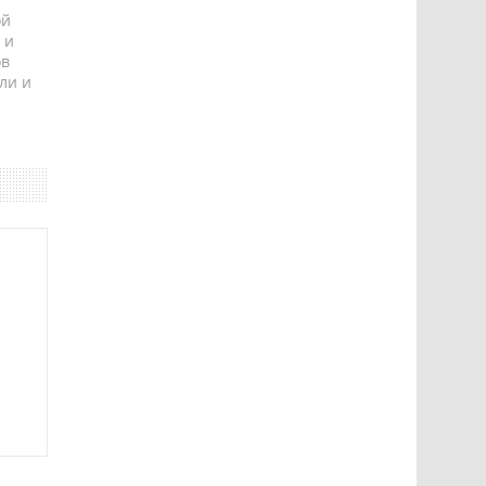
ой
 и
ов
ли и