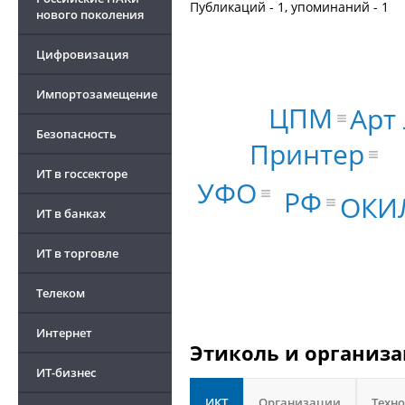
Публикаций - 1, упоминаний - 1
нового поколения
Цифровизация
Импортозамещение
ЦПМ
Арт
Безопасность
Принтер
ИТ в госсекторе
УФО
РФ
ОКИ
ИТ в банках
ИТ в торговле
Телеком
Интернет
Этиколь и организа
ИТ-бизнес
ИКТ
Организации
Техн