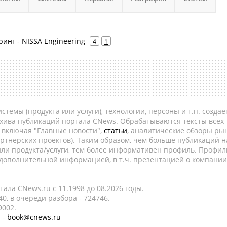
нг - NISSA Engineering
4
1
темы (продукта или услуги), технологии, персоны и т.п. создае
рхива публикаций портала CNews. Обрабатываются тексты всех
, включая "Главные новости",
статьи
, аналитические обзоры рын
ртнёрских проектов). Таким образом, чем больше публикаций н
ли продукта/услуги, тем более информативен профиль. Профил
 дополнительной информацией, в т.ч. презентацией о компании
ала CNews.ru c 11.1998 до 08.2026 годы.
0, в очереди разбора - 724746.
9002.
 -
book@cnews.ru