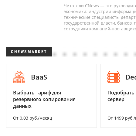
Читатели CNews — это руководит
экономики: индустрии информаци
технические специалисты депар
государственной власти, банков,
сотрудники компаний-поставщико
CNEWSMARKET
BaaS
De
Выбрать тариф для
Подобрать
резервного копирования
сервер
данных
От 0.03 руб./месяц
От 1499 руб.