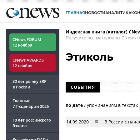
ГЛАВНАЯ
НОВОСТИ
АНАЛИТИКА
КО
Индексная книга (каталог) CNe
Получите все материалы CNews п
CNews FORUM
12 ноября
Этиколь
CNews AWARDS
12 ноября
30 лет рынку ERP
в России
СОБЫТИЯ
Главные
по дате
/
упоминаниям в текстах
ИТ-сценарии
2026
10 лет российского
14.09.2020
В России с нача
бэкапа
Российские ПАКи